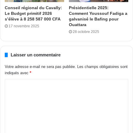
Houphouët-Boigny.
Conseil régional du Cavally:
Présidentielle 2025:
Le Budget primitif 2026
Comment Youssouf Fadiga a
Cet ensemble de valeurs nobles va constituer l’épine
s’élève à 8 258 587 000 CFA
galvanisé le Bafing pour
dorsale de la philosophie politique des héritiers de Félix
Ouattara
17 novembre 2025
Houphouët-Boigny.
28 octobre 2025
L’houphouëtisme qu’est-ce que c’est ?
Nous y répondrons à grands traits :
Laisser un commentaire
-le dialogue,
Votre adresse e-mail ne sera pas publiée.
Les champs obligatoires sont
-la concertation,
indiqués avec
*
-le rassemblement,
-la paix.
Félix Houphouët-Boigny, le père de la Nation ivoirienne,
s’est toujours voulu rassembleur, un homme de paix.
Rassembler toutes les forces vives de la Nation pour
construire notre pays dans la paix, la solidarité agissante et
le bonheur partagé. Alassane Ouattara, en se faisant élire
président en Octobre-Novembre 2010, s’est engagé très