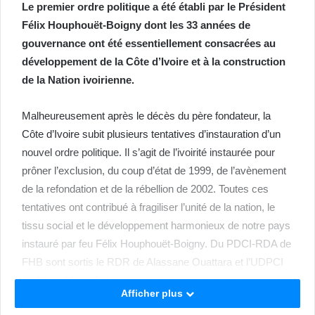
Le premier ordre politique a été établi par le Président
Félix Houphouët-Boigny dont les 33 années de
gouvernance ont été essentiellement consacrées au
développement de la Côte d’Ivoire et à la construction
de la Nation ivoirienne.
Malheureusement après le décès du père fondateur, la
Côte d’Ivoire subit plusieurs tentatives d’instauration d’un
nouvel ordre politique. Il s’agit de l’ivoirité instaurée pour
prôner l’exclusion, du coup d’état de 1999, de l’avènement
de la refondation et de la rébellion de 2002. Toutes ces
tentatives ont contribué à fragiliser l’unité de la nation, le
tissu social et le développement harmonieux de notre pays
instauré par feu Félix Houphouët-Boigny. Du PDCI-RDA de
FHB sont sortis le RDR de Alassane Ouattara et l’UDPCI
de Albert Mabri Toikeusse pour ne citer que ces principales
Afficher plus
formations politiques de droite.