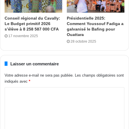
Bictogo pour les moyens logistiques mis à disposition,
facilitant les opérations de porte-à-porte, les campagnes de
sensibilisation dans les marchés, les gares et les quartiers.
Conseil régional du Cavally:
Présidentielle 2025:
Le Budget primitif 2026
Comment Youssouf Fadiga a
s’élève à 8 258 587 000 CFA
galvanisé le Bafing pour
Ouattara
17 novembre 2025
28 octobre 2025
les résultats que nous
rapportons sont le fruit de
Laisser un commentaire
leur travail
Votre adresse e-mail ne sera pas publiée.
Les champs obligatoires sont
indiqués avec
*
Une organisation féminine
engagée et structurée
Mme Awa Bah, Présidente des femmes RHDP de
Yopougon, a pour sa part réaffirmé l’engagement de la