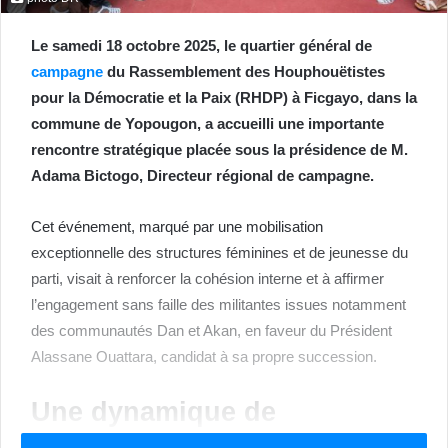
Le samedi 18 octobre 2025, le quartier général de
campagne
du Rassemblement des Houphouëtistes
pour la Démocratie et la Paix (RHDP) à Ficgayo, dans la
commune de Yopougon, a accueilli une importante
rencontre stratégique placée sous la présidence de M.
Adama Bictogo, Directeur régional de campagne.
Cet événement, marqué par une mobilisation
exceptionnelle des structures féminines et de jeunesse du
parti, visait à renforcer la cohésion interne et à affirmer
l’engagement sans faille des militantes issues notamment
des communautés Dan et Akan, en faveur du Président
Alassane Ouattara, candidat à sa propre succession.
Une dynamique de
mobilisation soutenue