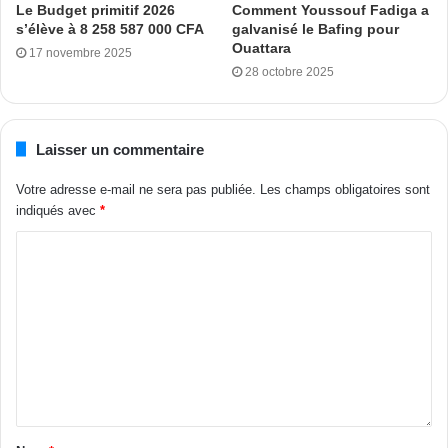
Le Budget primitif 2026
Comment Youssouf Fadiga a
le Directeur exécutif du Rhdp.
s’élève à 8 258 587 000 CFA
galvanisé le Bafing pour
Ouattara
17 novembre 2025
Olivier Dion
28 octobre 2025
Tags
Bictogo
Retour de Gbagbo
Laisser un commentaire
Votre adresse e-mail ne sera pas publiée.
Les champs obligatoires sont
indiqués avec
*