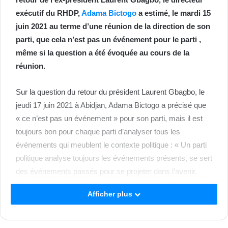
exécutif du RHDP,
Adama Bictogo
a estimé, le mardi 15
juin 2021 au terme d’une réunion de la direction de son
parti, que cela n’est pas un événement pour le parti ,
même si la question a été évoquée au cours de la
réunion.
Sur la question du retour du président Laurent Gbagbo, le
jeudi 17 juin 2021 à Abidjan, Adama Bictogo a précisé que
« ce n’est pas un événement » pour son parti, mais il est
toujours bon pour chaque parti d’analyser tous les
événements qui meublent le contexte politique : « Un parti
politique analyse toujours les événements présents, se sert
des événements passés pour se projeter dans l’avenir.
Nous ne pouvions pas ne pas nous retrouver et ne pas en
Afficher plus
faire un point d’analyse, même si ce n’est pas un
événement pour nous ».
Selon Adama Bictogo, c’est la dynamique dans laquelle le