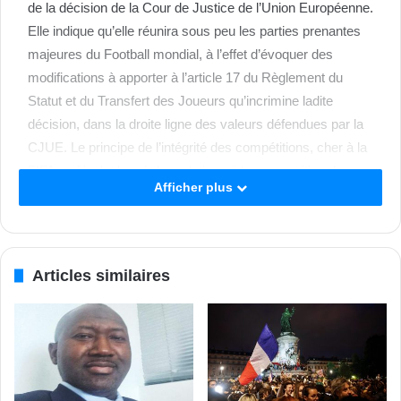
de la décision de la Cour de Justice de l’Union Européenne.
Elle indique qu’elle réunira sous peu les parties prenantes
majeures du Football mondial, à l’effet d’évoquer des
modifications à apporter à l’article 17 du Règlement du
Statut et du Transfert des Joueurs qu’incrimine ladite
décision, dans la droite ligne des valeurs défendues par la
CJUE. Le principe de l’intégrité des compétitions, cher à la
FIFA, qui inclut les règles relatives à la composition des
Afficher plus
équipes, aux transferts, aux périodes d’enregistrements de
joueurs, à la stabilité contractuelle, a été à la base des
freins financiers et juridiques que la FIFA avait cru judicieux
de mettre en place pour contrôler les mouvements des
Articles similaires
joueurs entre clubs.
La FIFA qui entend sauvegarder ce principe, indique que
les débats au coeur de la rencontre annoncée porteront,
entre autres sujets, sur :