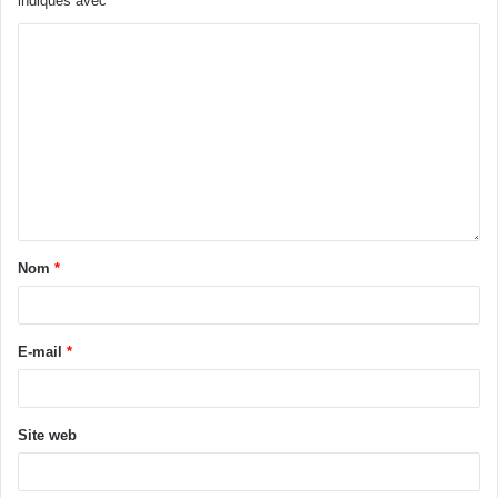
indiqués avec
*
l’Union Européenne.
Maître Doumbia Daouda
Juriste d’affaires et du sport
Le titre et l’appel de titre sont de la Rédaction
Tags
Contribution
Fifa
Lassana Diarra
Nom
*
E-mail
*
Site web