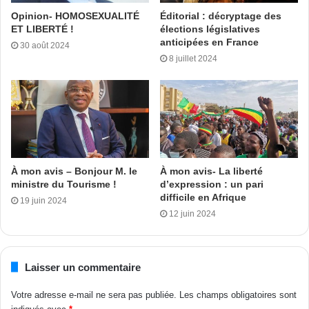
Opinion- HOMOSEXUALITÉ
Éditorial : décryptage des
¤ Les paramètres de calcul de l’indemnité compensatrice
ET LIBERTÉ !
élections législatives
de rupture de contrats sans juste cause, étant entendu que
anticipées en France
30 août 2024
les ruptures de contrats de joueurs sous contrat produit
8 juillet 2024
nécessairement des effets financiers ;
¤ Les sanctions en cas de rupture de contrat sans juste
cause ;
¤ Le mécanisme de délivrance du Certificat international de
À mon avis – Bonjour M. le
À mon avis- La liberté
Transfert qui se trouve impacté subséquemment par la
ministre du Tourisme !
d’expression : un pari
décision de la CJUE.
difficile en Afrique
19 juin 2024
12 juin 2024
Pour rappel, dans sa décision en date du 04 octobre 2024,
la CJUE a déclaré que les dispositions contenues dans
Laisser un commentaire
l’article 17 du RSTJ de la FIFA pour régler le marché des
transferts enfreignent le droit de libre circulation et de libre
Votre adresse e-mail ne sera pas publiée.
Les champs obligatoires sont
concurrence enfoncé dans le Traité de fonctionnement de