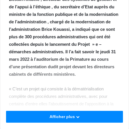
de l’appui à l’éthique , du secrétaire d’Etat auprès du
ministre de la fonction publique et de la modernisation
de l’administration , chargé de la modernisation de
l’administration Brice Kouassi, a indiqué que ce sont
plus de 300 procédures administratives qui ont été
collectées depuis le lancement du Projet » e –
démarches administratives. Il l’a fait savoir le jeudi 31
mars 2022 à l’auditorium de la Primature au cours
d’une présentation dudit projet devant les directeurs
cabinets de différents ministères.
« C’est un projet qui consiste à la dématérialisation
complète des procédures administratives, avec pour
certains d’entre elles l’aboutissement de l’apposition à la
signature électronique. L’objectif est donc de mettre en
Afficher plus
place une Administration numérique, unique moderne ,
légère et performante», a ajouté Bessin Antoine.