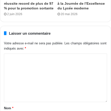
réussite record de plus de 97
à la Journée de l’Excellence
assisté du maire de la commune de Toumodi.
% pour la promotion sortante
du Lycée moderne
2 juin 2026
20 mai 2026
Sosthène Do
Tags
cnps
Kouamé Yéboua
Yamoussoukro
Laisser un commentaire
Votre adresse e-mail ne sera pas publiée.
Les champs obligatoires sont
indiqués avec
*
Nom
*