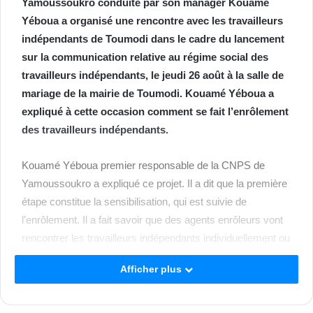
Yamoussoukro conduite par son manager Kouamé
Yéboua a organisé une rencontre avec les travailleurs
indépendants de Toumodi dans le cadre du lancement
sur la communication relative au régime social des
travailleurs indépendants, le jeudi 26 août à la salle de
mariage de la mairie de Toumodi. Kouamé Yéboua a
expliqué à cette occasion comment se fait l’enrôlement
des travailleurs indépendants.
Kouamé Yéboua premier responsable de la CNPS de
Yamoussoukro a expliqué ce projet. Il a dit que la première
étape constitue la sensibilisation, qui est suivie de
l’enrôlement. Il a fait savoir que des agents enrôleurs vont
rencontrer les travailleurs indépendants individuellement ou
en groupes organisés. « L’enrôlement consiste à réunir un
Afficher plus
ensemble de renseignements utiles dans le but de faire leur
immatriculation. C’est la carte d’identité nationale ou un
document permettant d’identifier clairement l’individu, il