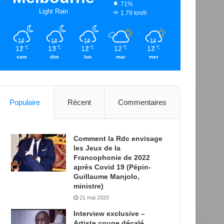
71%
Light Rain
1.79 km/h
12
13
12
12
12
℃
℃
℃
℃
℃
sam
dim
lun
mar
mer
Populaire
Récent
Commentaires
Comment la Rdc envisage
les Jeux de la
Francophonie de 2022
après Covid 19 (Pépin-
Guillaume Manjolo,
ministre)
21 mai 2020
Interview exclusive –
Artiste coupe décalé