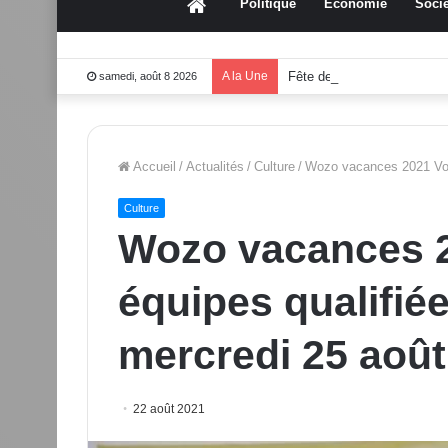
Accueil
Politique
Économie
Socié
A la Une
Fête des mères 2026:Mou
samedi, août 8 2026
Accueil
/
Actualités
/
Culture
/
Wozo vacances 2021 Voici
Culture
Wozo vacances 20
équipes qualifiée
mercredi 25 août
22 août 2021