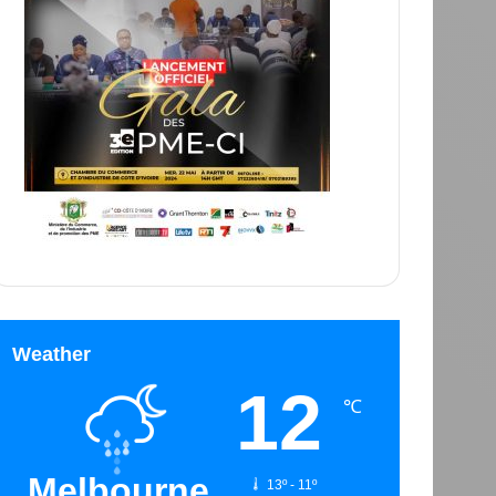
Weather
12
℃
Melbourne
13º - 11º