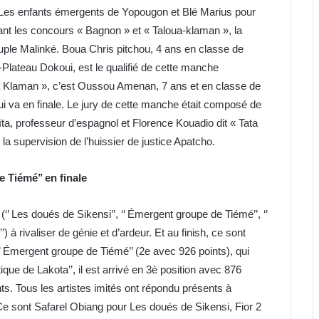
Les enfants émergents de Yopougon et Blé Marius pour
nt les concours « Bagnon » et « Taloua-klaman », la
euple Malinké. Boua Chris pitchou, 4 ans en classe de
-Plateau Dokoui, est le qualifié de cette manche
oua Klaman », c’est Oussou Amenan, 7 ans et en classe de
 va en finale. Le jury de cette manche était composé de
a, professeur d’espagnol et Florence Kouadio dit « Tata
 la supervision de l’huissier de justice Apatcho.
e Tiémé’’ en finale
(‘’ Les doués de Sikensi’’, ‘’ Émergent groupe de Tiémé’’, ‘’
’) à rivaliser de génie et d’ardeur. Et au finish, ce sont
 ‘’ Émergent groupe de Tiémé’’ (2e avec 926 points), qui
tique de Lakota’’, il est arrivé en 3è position avec 876
ints. Tous les artistes imités ont répondu présents à
Ce sont Safarel Obiang pour Les doués de Sikensi, Fior 2