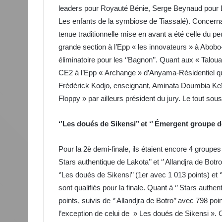
leaders pour Royauté Bénie, Serge Beynaud pour 
Les enfants de la symbiose de Tiassalé). Concerna
tenue traditionnelle mise en avant a été celle du p
grande section à l’Epp « les innovateurs » à Abobo
éliminatoire pour les ‘’Bagnon’’. Quant aux « Tal
CE2 à l’Epp « Archange » d’Anyama-Résidentiel qui
Frédérick Kodjo, enseignant, Aminata Doumbia Keït
Floppy » par ailleurs président du jury. Le tout sous
‘’Les doués de Sikensi’’ et ‘’ Émergent groupe d
Pour la 2è demi-finale, ils étaient encore 4 groupes 
Stars authentique de Lakota’’ et ‘’ Allandjra de Botro’
‘’Les doués de Sikensi’’ (1er avec 1 013 points) et
sont qualifiés pour la finale. Quant à ‘’ Stars authen
points, suivis de ‘’ Allandjra de Botro’’ avec 798 po
l’exception de celui de » Les doués de Sikensi ». 