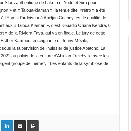
 Stars authentique de Lakota et Yodé et Siro pour
non » et « Taloua-klaman », la tenue dite »rétro » a été
l’Epp » l’ardoise » à Abidjan Cocody, est le qualifié de
uant aux « Taloua Klaman », c’est Kouadio Oriana Kendra, 6
 » de la Riviera Faya, qui va en finale. Le jury de cette
, Esther Kambou, enseignante et Jenny Mézile,
t sous la supervision de l’huissier de justice Apatcho. La
 2021 au palais de la culture d’Abidjan-Treichville avec les
rgent groupe de Tiémé’’, ‘’ Les enfants de la symbiose de
ok
Twitter
Linkedin
Partager par email
Imprimer