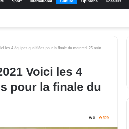
té
Sport
International
Culture
Opinions
Dossiers
ssa Traoré Koudougou rend hommage aux femmes de Morondo
 les 4 équipes qualifiées pour la finale du mercredi 25 août
21 Voici les 4
s pour la finale du
0
529