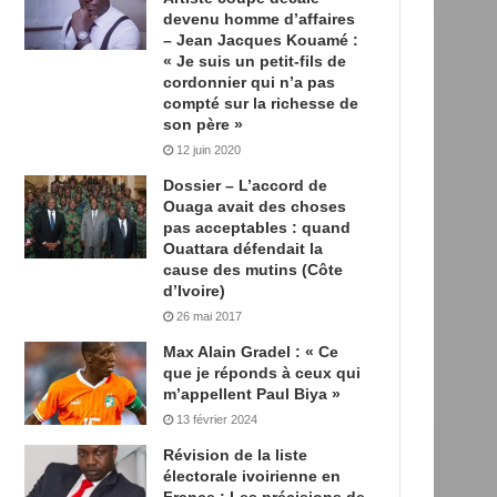
devenu homme d’affaires
– Jean Jacques Kouamé :
« Je suis un petit-fils de
cordonnier qui n’a pas
compté sur la richesse de
son père »
12 juin 2020
Dossier – L’accord de
Ouaga avait des choses
pas acceptables : quand
Ouattara défendait la
cause des mutins (Côte
d’Ivoire)
26 mai 2017
Max Alain Gradel : « Ce
que je réponds à ceux qui
m’appellent Paul Biya »
13 février 2024
Révision de la liste
électorale ivoirienne en
France : Les précisions de