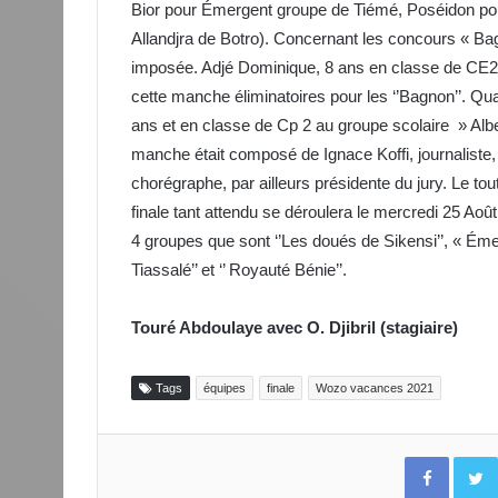
Bior pour Émergent groupe de Tiémé, Poséidon pour
Allandjra de Botro). Concernant les concours « Bag
imposée. Adjé Dominique, 8 ans en classe de CE2 à 
cette manche éliminatoires pour les ‘’Bagnon’’. Q
ans et en classe de Cp 2 au groupe scolaire » Albert
manche était composé de Ignace Koffi, journaliste
chorégraphe, par ailleurs présidente du jury. Le tou
finale tant attendu se déroulera le mercredi 25 Août
4 groupes que sont ‘’Les doués de Sikensi’’, « Éme
Tiassalé’’ et ‘’ Royauté Bénie’’.
Touré Abdoulaye avec O. Djibril (stagiaire)
Tags
équipes
finale
Wozo vacances 2021
Facebo