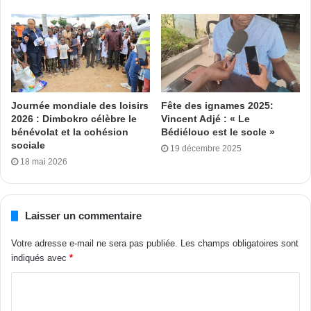
s’exprimer dans les plus grandes salles d’Abidjan.
Nous irons à l’intérieur du pays et hors du pays pour faire
valoir les talents féminins. Elles ont le talent et il est temps
que nos actrices, humoristes aient des renommées
internationales », a-t-elle déclaré.
Journée mondiale des loisirs
Fête des ignames 2025:
Olivier Dion avec A. Traoré (Stagiaire)
2026 : Dimbokro célèbre le
Vincent Adjé : « Le
bénévolat et la cohésion
Bédiélouo est le socle »
sociale
19 décembre 2025
Tags
Drôles de femmes
spectacle
18 mai 2026
Laisser un commentaire
Votre adresse e-mail ne sera pas publiée.
Les champs obligatoires sont
indiqués avec
*