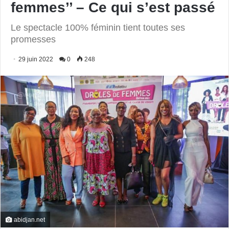
femmes’’ – Ce qui s’est passé
Le spectacle 100% féminin tient toutes ses
promesses
29 juin 2022
0
248
abidjan.net