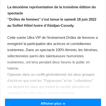
La deuxième représentation de la troisième édition du
spectacle
‘’Drôles de femmes’’ s’est tenue le samedi 18 juin 2022
au Sofitel Hôtel Ivoire d’Abidjan-Cocody.
Cette soirée Ultra VIP de l’événement Drôles de femmes a
enregistré la participation des actrices et comédiennes
ivoiriennes. Dans un spectacle 100% féminin, les héroïnes,
sélectionnées parmi des talentueuses humoristes
ivoiriennes, ont tenu pendant deux heures le public en
haleine.
Opposés dans un conflit générationnel, les deux groupes
d’actrices que sont les ‘’Pagneuses’’ et les ‘’collantières’’
ont dépeint les tares qui minent la société africaine en
général et en particulier la société ivoirienne.
Dans une fresque théâtrale, bien orchestrée, les actrices
Afficher plus
ivoiriennes ont abordé des sujets du phénomène des