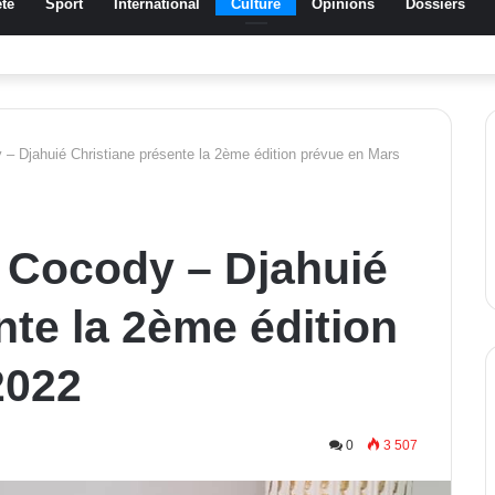
té
Sport
International
Culture
Opinions
Dossiers
a Traoré Koudougou rend hommage aux femmes de Morondo
 – Djahuié Christiane présente la 2ème édition prévue en Mars
e Cocody – Djahuié
nte la 2ème édition
2022
0
3 507