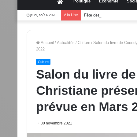
Accueil
Politique
Économie
Socié
A la Une
Fête des mères 2026:Mouss
jeudi, août 6 2026
Accueil
/
Actualités
/
Culture
/
Salon du livre de Cocody
2022
Culture
Salon du livre d
Christiane prése
prévue en Mars 
30 novembre 2021