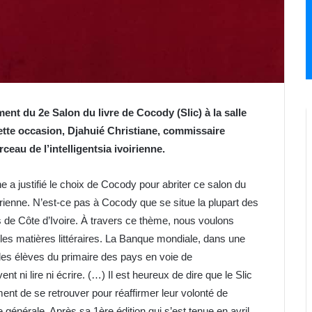
ent du 2e Salon du livre de Cocody (Slic) à la salle
tte occasion, Djahuié Christiane, commissaire
ceau de l’intelligentsia ivoirienne.
 a justifié le choix de Cocody pour abriter ce salon du
voirienne. N’est-ce pas à Cocody que se situe la plupart des
s de Côte d’Ivoire. À travers ce thème, nous voulons
les matières littéraires. La Banque mondiale, dans une
 des élèves du primaire des pays en voie de
t ni lire ni écrire. (…) Il est heureux de dire que le Slic
ent de se retrouver pour réaffirmer leur volonté de
e générale. Après sa 1ère édition qui s’est tenue en avril