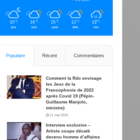
10
16
15
12
12
℃
℃
℃
℃
℃
jeu
ven
sam
dim
lun
Populaire
Récent
Commentaires
Comment la Rdc envisage
les Jeux de la
Francophonie de 2022
après Covid 19 (Pépin-
Guillaume Manjolo,
ministre)
21 mai 2020
Interview exclusive –
Artiste coupe décalé
devenu homme d’affaires