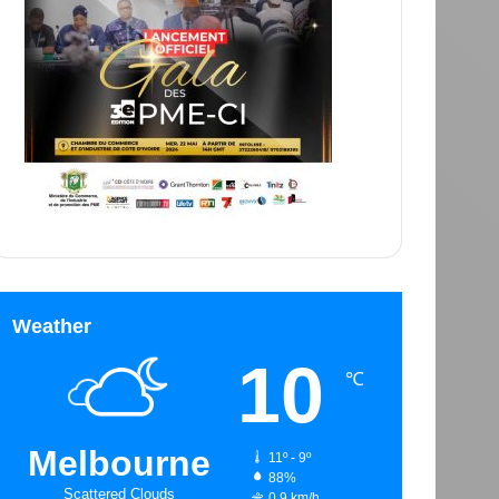
Weather
10
℃
Melbourne
11º - 9º
88%
Scattered Clouds
0.9 km/h