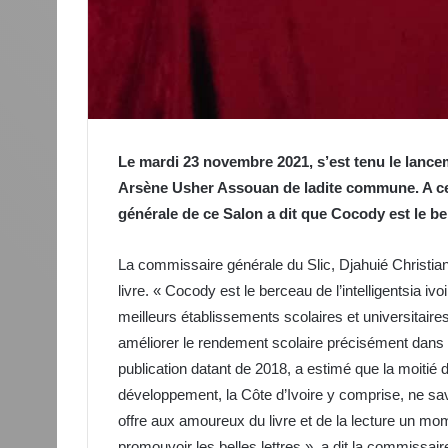
Le mardi 23 novembre 2021, s’est tenu le lancem
Arsène Usher Assouan de ladite commune. A ce
générale de ce Salon a dit que Cocody est le ber
La commissaire générale du Slic, Djahuié Christiane
livre. « Cocody est le berceau de l’intelligentsia i
meilleurs établissements scolaires et universitaire
améliorer le rendement scolaire précisément dans 
publication datant de 2018, a estimé que la moitié
développement, la Côte d’Ivoire y comprise, ne saven
offre aux amoureux du livre et de la lecture un mom
promouvoir les belles lettres », a dit la commissair