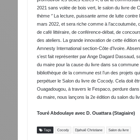
2021 sans volée de bois vert, le salon du livre de 
thème ‘’ La lecture, puissante arme de lutte contre l
mars 2022, et sera riche comme à l’accoutumée, de
de café littéraire, de conférence-débat, de concours
des ateliers. La grande innovation de cette édition e
Amnesty International section-Côte d’Ivoire. Abse
s’est fait représenter par Ange Dagard Dassaud, son 
du maire pour la cause du livre dans sa commune et
bibliothèque de la commune est l’un des projets qui
perpétuer le Salon du livre de Cocody. Cela doit êtr
Ouagadougou, à travers le Fespaco, perdure dans l
du maire, nous lançons la 2e édition du salon du liv
Touré Abdoulaye avec D. Ouattara (Stagiaire)
Tags
Cocody
Djahuié Christiane
Salon du livre