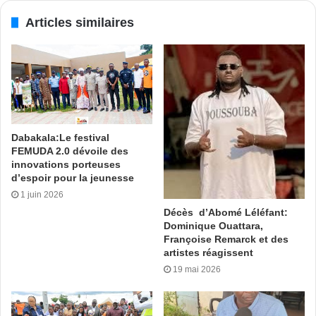
De nombreux cadres et personnalités de la région,
Articles similaires
notamment le ministre de la Réconciliation nationale,
Kouadio Konan Bertin, le maire Bilé Diéméléou, le DG de la
Loterie Nationale de Côte d’Ivoire, Coulibaly Dramane y ont
pris part.
Gagnoa, dans la région du Gôh est la prochaine étape.
Dabakala:Le festival
M.O avec Cercom
FEMUDA 2.0 dévoile des
innovations porteuses
d’espoir pour la jeunesse
Tags
Bailly Esther
Dimbokro
Présélections Miss CI 2021
1 juin 2026
Décès d’Abomé Léléfant:
Dominique Ouattara,
Françoise Remarck et des
artistes réagissent
19 mai 2026