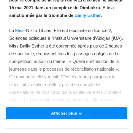
15 mai 2021 dans un complexe de Dimbokro. Elle a
sanctionnée par le triomphe de
Bailly Esther
.
La
Miss
-N’zi a 19 ans. Elle est étudiante en licence 2,
Sciences politiques à l’Institut Universitaire d’Abidjan (IUA).
Miss Bailly Esther a été couronnée après plus de 2 heures
de spectacle, réunissant tous les passages obligés de la
compétition, autour du thème : « Quelle contribution de la
jeunesse dans le processus de réconciliation nationale ».
Ce concours, elle y tenait. C’est d’ailleurs pourquoi, elle
n’hésitait à confier qu’elle « prend en compte les
observations de tous ceux qui la soutiennent et qui croient
en elle. Le rêve continue donc pour la nouvelle reine de
Dimbokro et sa première dauphine Mlle Kouadio Jeanne,
Afficher plus
21 ans, étudiante en master 2 banque, assistant. Les deux
filles représenteront la région du N’Zi à la grande finale
nationale à Abidjan.