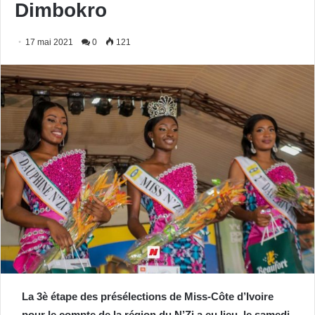
Dimbokro
17 mai 2021
0
121
La 3è étape des présélections de Miss-Côte d’Ivoire
pour le compte de la région du N’Zi a eu lieu, le samedi