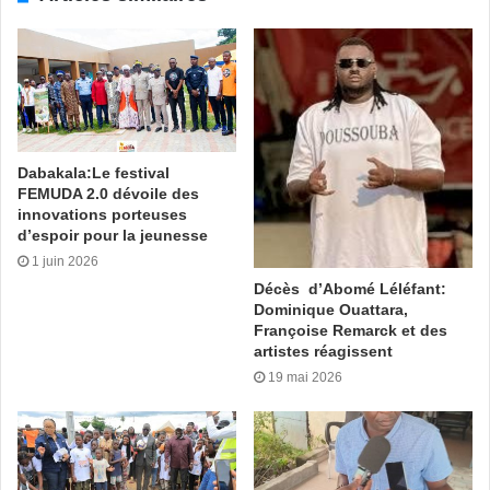
Bondoukou, dans la région du Gontougo qui reçoit la
caravane de Miss-Côte d’Ivoire pour la 7è étape.
Le thème de la compétition est ‘’Quelle contribution de la
jeunesse dans le processus de réconciliation nationale’’.
Mamadou Ouattara avec Sercom
Dabakala:Le festival
FEMUDA 2.0 dévoile des
Tags
Côte d’Ivoire
Dion Chaïda
Man
Présélection Miss
innovations porteuses
d’espoir pour la jeunesse
1 juin 2026
Décès d’Abomé Léléfant:
Dominique Ouattara,
Françoise Remarck et des
artistes réagissent
19 mai 2026