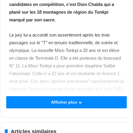
candidates en compétition, c’est Dion Chaïda qui a
plané sur les 18 montagnes de région du Tonkpi
marqué par son sacre.
Le jury lui a accordé son assentiment après les trois
passages sur le ‘’T’’ en tenues traditionnelle, de soirée et
olympique. La nouvelle Miss-Tonkpi a 20 ans et est élève
en classe de Terminale D. Elle a été porteuse du brassard
N° 11. La Miss-Tonkpi a pour première dauphine Sidibé
Fatoumata. Celle-ci a 22 ans et est étudiante en licence 1
droit privé. Ces deux ‘’pierres précieuses’’ représenteront la
région du Tonkpi à la grande finale nationale du 6 août 2021
à Abidjan. La deuxième dauphine s’appelle Troli Laetitia et
Afficher plus
est âgée de 22 ans. Elle est étudiante en master 2 gestion
audit et a été porteuse du brassard N° 9, Pour l’heure, Man
détient une seule couronne nationale portée par Yannick
Azébian en 2002. Le samedi 12 juin prochain, c’est
Articles similaires