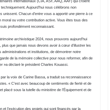
artenaires internationaux (CIA, ASF, AAQ, AAF) qui croient
nir techniquement. Aujourd’hui nous célébrons non
us unissent. Chacun d’entre vous a apporté une pierre à ce
en moral ou votre contribution active. Vous êtes tous des
n suis profondément reconnaissant.
patrimoine archivistique 2024, nous prouvons aujourd’hui
 plus que jamais nous devons avoir à cœur d’illustrer les
administrations et institutions, de démontrer notre
arde de la mémoire collective pour nous reformer, afin de
er »a déclaré le président Charles Kouassi.
 par la voix de Carine Bassa, a traduit sa reconnaissance
vistes. « C’est avec beaucoup de sentiments de fierté et de
et placé sous la tutelle du ministère de l’Équipement et de
et l’exécution des projets qui sont financés par la