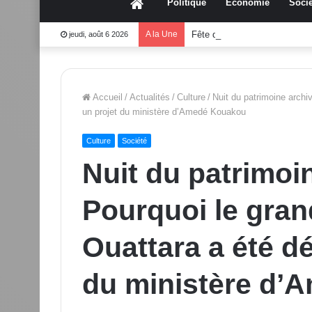
Accueil
Politique
Économie
Socié
A la Une
Fête des mères 2026:Mouss
jeudi, août 6 2026
Accueil
/
Actualités
/
Culture
/
Nuit du patrimoine archi
un projet du ministère d’Amedé Kouakou
Culture
Société
Nuit du patrimoin
Pourquoi le gran
Ouattara a été d
du ministère d’