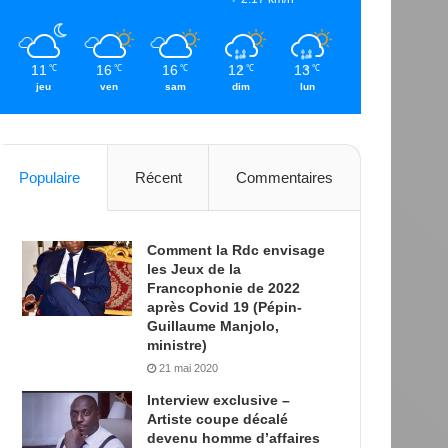
11
16
16
12
13
℃
℃
℃
℃
℃
jeu
ven
sam
dim
lun
Populaire
Récent
Commentaires
Comment la Rdc envisage
les Jeux de la
Francophonie de 2022
après Covid 19 (Pépin-
Guillaume Manjolo,
ministre)
21 mai 2020
Interview exclusive –
Artiste coupe décalé
devenu homme d’affaires