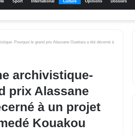
té
Sport
International
Culture
Opinions
Dossiers
a Traoré Koudougou rend hommage aux femmes de Morondo
vistique- Pourquoi le grand prix Alassane Ouattara a été décerné à
e archivistique-
d prix Alassane
écerné à un projet
Amedé Kouakou