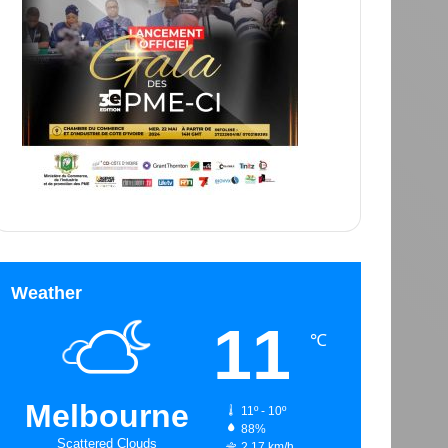
Weather
11
℃
Melbourne
11º - 10º
88%
Scattered Clouds
2.17 km/h