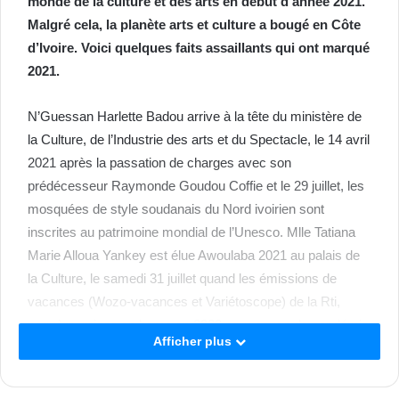
monde de la culture et des arts en début d’année 2021.
Malgré cela, la planète arts et culture a bougé en Côte
d’Ivoire. Voici quelques faits assaillants qui ont marqué
2021.
N’Guessan Harlette Badou arrive à la tête du ministère de
la Culture, de l’Industrie des arts et du Spectacle, le 14 avril
2021 après la passation de charges avec son
prédécesseur Raymonde Goudou Coffie et le 29 juillet, les
mosquées de style soudanais du Nord ivoirien sont
inscrites au patrimoine mondial de l’Unesco. Mlle Tatiana
Marie Alloua Yankey est élue Awoulaba 2021 au palais de
la Culture, le samedi 31 juillet quand les émissions de
vacances (Wozo-vacances et Variétoscope) de la Rti,
naguère, mises en berne en 2020 pour cause de pandémie
Afficher plus
à coronavirus ont été de retour. À cette occasion, Elise
Ilboudo Tchiombiano, ministre Burkinabé de la Culture, des
Arts et du Tourisme, Salifou Tiemtoré, ministre burkinabé