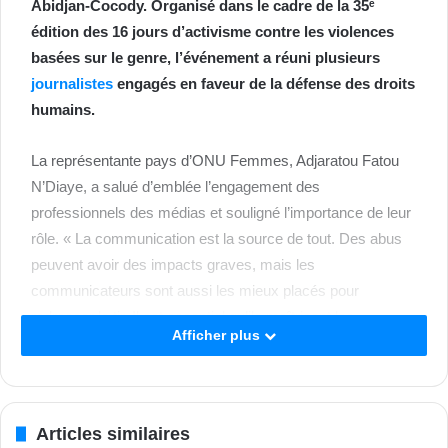
Abidjan-Cocody. Organisé dans le cadre de la 35ᵉ
édition des 16 jours d’activisme contre les violences
basées sur le genre, l’événement a réuni plusieurs
journalistes
engagés en faveur de la défense des droits
humains.
La représentante pays d’ONU Femmes, Adjaratou Fatou
N’Diaye, a salué d’emblée l’engagement des
professionnels des médias et souligné l’importance de leur
rôle. « La communication est la source de tout. Des abus
peuvent avoir des impacts graves, mais les
communicateurs sont aussi les mieux placés pour
redresser le tir. Il est essentiel qu’ils maîtrisent les
Afficher plus
terminologies et sachent orienter les débats », a-t-elle
déclaré. Forte de plus de trente années d’engagement pour
les droits des femmes, elle a ajouté : « Je me considère
avant tout comme une militante. Vous, journalistes, pouvez
Articles similaires
réellement faire la différence en Côte d’Ivoire. »