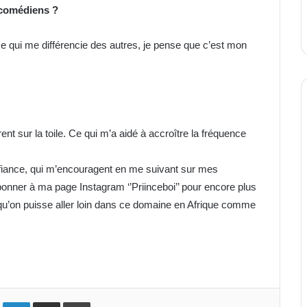
-comédiens ?
 ce qui me différencie des autres, je pense que c’est mon
nt sur la toile. Ce qui m’a aidé à accroître la fréquence
fiance, qui m’encouragent en me suivant sur mes
bonner à ma page Instagram ‘’Priinceboi’’ pour encore plus
 qu’on puisse aller loin dans ce domaine en Afrique comme
ok
Twitter
Linkedin
Partager par email
Imprimer