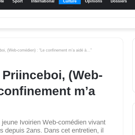
té
Sport
International
Culture
Opinions
Dossiers
ssa Traoré Koudougou rend hommage aux femmes de Morondo
ceboi, (Web-comédien) : “Le confinement m’a aidé à…”
 Priinceboi, (Web-
 confinement m’a
un jeune Ivoirien Web-comédien vivant
 depuis 2ans. Dans cet entretien, il