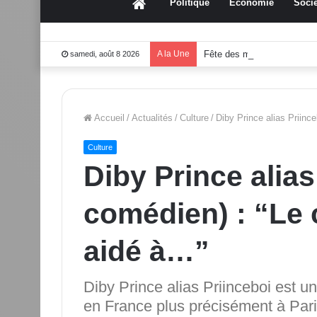
Accueil
Politique
Économie
Socié
A la Une
Fête des mères 2026:Mou
samedi, août 8 2026
Accueil
/
Actualités
/
Culture
/
Diby Prince alias Priin
Culture
Diby Prince alias
comédien) : “Le
aidé à…”
Diby Prince alias Priinceboi est 
en France plus précisément à Paris