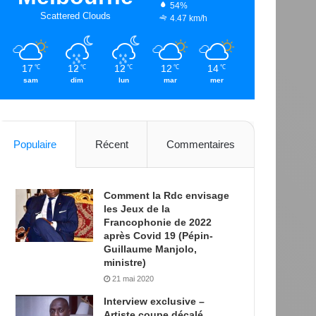
54%
Scattered Clouds
4.47 km/h
17
12
12
12
14
℃
℃
℃
℃
℃
sam
dim
lun
mar
mer
Populaire
Récent
Commentaires
Comment la Rdc envisage
les Jeux de la
Francophonie de 2022
après Covid 19 (Pépin-
Guillaume Manjolo,
ministre)
21 mai 2020
Interview exclusive –
Artiste coupe décalé