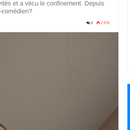
ités et a vécu le confinement. Depuis
b-comédien?
0
2 070