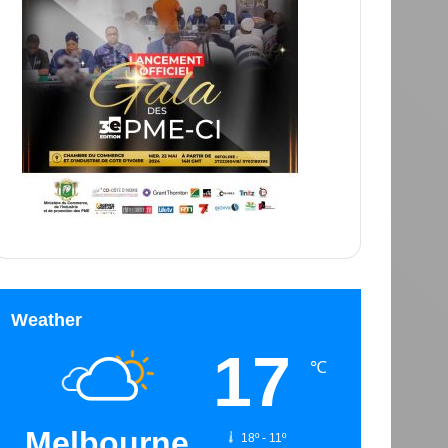
Weather
17
℃
Melbourne
18º - 11º