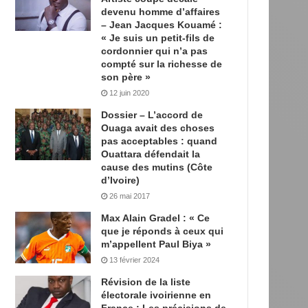
devenu homme d’affaires
– Jean Jacques Kouamé :
« Je suis un petit-fils de
cordonnier qui n’a pas
compté sur la richesse de
son père »
12 juin 2020
Dossier – L’accord de
Ouaga avait des choses
pas acceptables : quand
Ouattara défendait la
cause des mutins (Côte
d’Ivoire)
26 mai 2017
Max Alain Gradel : « Ce
que je réponds à ceux qui
m’appellent Paul Biya »
13 février 2024
Révision de la liste
électorale ivoirienne en
France : Les précisions de