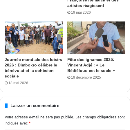
génération et les anciens autour du pagne tissé, la mise en
artistes réagissent
place d’une galerie virtuelle du pagne traditionnel (…).
19 mai 2026
Mamadou avec L. Abdul
Tags
Kahou Touré
Pagneusades
tissu traditionnel
Journée mondiale des loisirs
Fête des ignames 2025:
2026 : Dimbokro célèbre le
Vincent Adjé : « Le
bénévolat et la cohésion
Bédiélouo est le socle »
sociale
19 décembre 2025
18 mai 2026
Laisser un commentaire
Votre adresse e-mail ne sera pas publiée.
Les champs obligatoires sont
indiqués avec
*