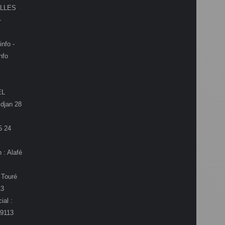
LLES
-
info -
nfo
EL
djan 28
5 24
 : Alafé
 Touré
13
ial :
9113