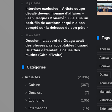
12 juin 2020
Interview exclusive – Artiste coupe
décalé devenu homme d’affaires –
Jean Jacques Kouamé : « Je suis un
petit-fils de cordonnier qui n’a pas
compté sur la richesse de son père »
26 mai 2017
Tags
Dossier – L’accord de Ouaga avait
des choses pas acceptables : quand
Abidjan
Ouattara défendait la cause des
mutins (Côte d’Ivoire)
Alassane
Bouaké
Catégories
Daloa
Actualités
(2 396)
Koumass
Culture
(367)
Mamadou
Dossiers
(7)
Économie
(195)
Patrick A
International
(16)
Éléphant