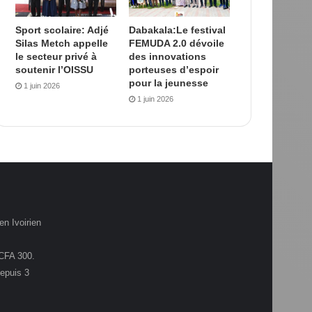
Sport scolaire: Adjé
Dabakala:Le festival
Silas Metch appelle
FEMUDA 2.0 dévoile
le secteur privé à
des innovations
soutenir l’OISSU
porteuses d’espoir
pour la jeunesse
1 juin 2026
1 juin 2026
en Ivoirien
.CFA 300.
depuis 3