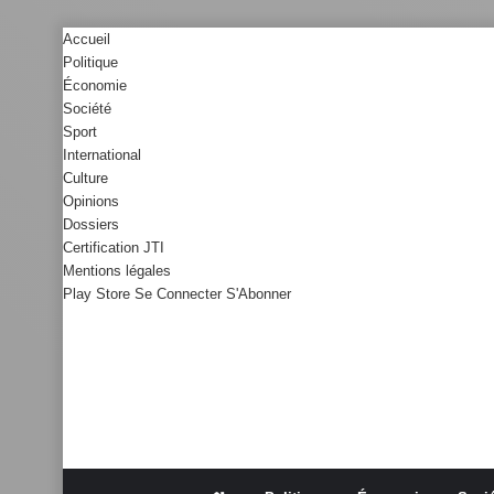
Accueil
Politique
Économie
Société
Sport
International
Culture
Opinions
Dossiers
Certification JTI
Mentions légales
Play Store
Se Connecter
S'Abonner