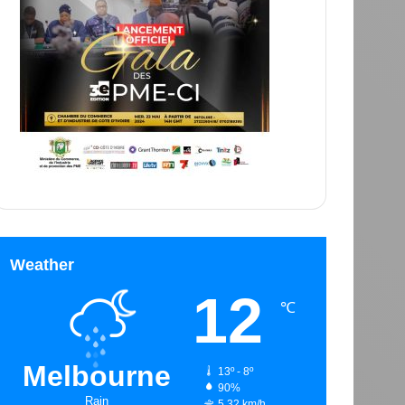
Weather
12
℃
Melbourne
13º - 8º
90%
Rain
5.32 km/h