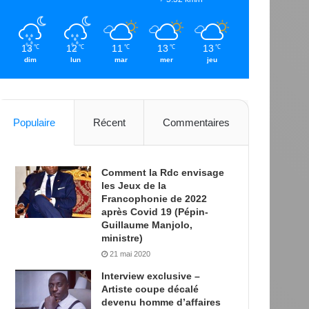
13
12
11
13
13
℃
℃
℃
℃
℃
dim
lun
mar
mer
jeu
Populaire
Récent
Commentaires
Comment la Rdc envisage
les Jeux de la
Francophonie de 2022
après Covid 19 (Pépin-
Guillaume Manjolo,
ministre)
21 mai 2020
Interview exclusive –
Artiste coupe décalé
devenu homme d’affaires