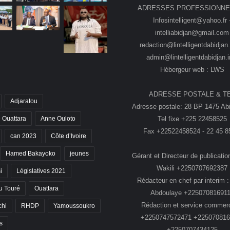
ADRESSES PROFESSIONNE
Infosintelligent@yahoo.fr 
intelliabidjan@gmail.com
redaction@lintelligentdabidjan.
admin@lintelligentdabidjan.i
Hébergeur web : LWS
ADRESSE POSTALE & T
Adjaratou
Adresse postale: 28 BP 1475 Abi
Tel fixe +225 22458525
 Ouattara
Anne Ouloto
Fax +22522458524 - 22 45 8
can 2023
Côte d’Ivoire
Hamed Bakayoko
jeunes
Gérant et Directeur de publication
Wakili +2250707692387
i
Législatives 2021
Rédacteur en chef par interim :
 Touré
Ouattara
Abdoulaye +22507081691
Rédaction et service commerc
chi
RHDP
Yamoussoukro
+2250747572471 +225070816
s
+2250707434125