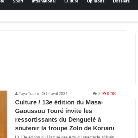
té
Sport
International
Culture
Opinions
Dossiers
ussa Traoré Koudougou rend hommage aux femmes de Morondo
Yaya Traoré
14 avril 2024
0
8 796
Culture / 13e édition du Masa-
Gaoussou Touré invite les
ressortissants du Denguelé à
soutenir la troupe Zolo de Koriani
La 13e édition du Marché des Arts du spectacle africain