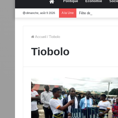
Accueil
Politique
Économie
Socié
A la Une
Fête des mères 2026:Mo
dimanche, août 9 2026
Accueil
/
Tiobolo
Tiobolo