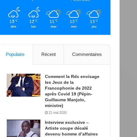
13
12
11
13
13
℃
℃
℃
℃
℃
dim
lun
mar
mer
jeu
Populaire
Récent
Commentaires
Comment la Rdc envisage
les Jeux de la
Francophonie de 2022
après Covid 19 (Pépin-
Guillaume Manjolo,
ministre)
21 mai 2020
Interview exclusive –
Artiste coupe décalé
devenu homme d’affaires