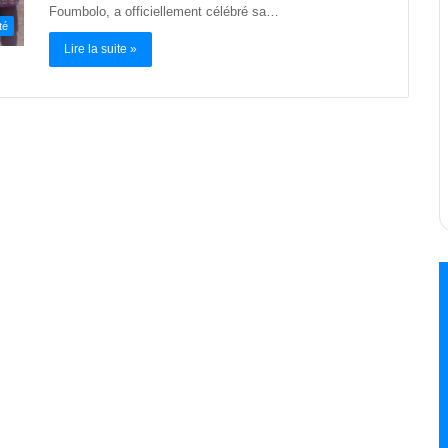
Foumbolo, a officiellement célébré sa…
té
Lire la suite »