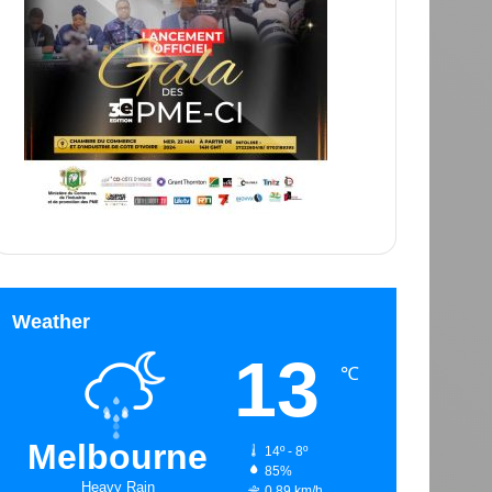
Weather
13
℃
Melbourne
14º - 8º
85%
Heavy Rain
0.89 km/h