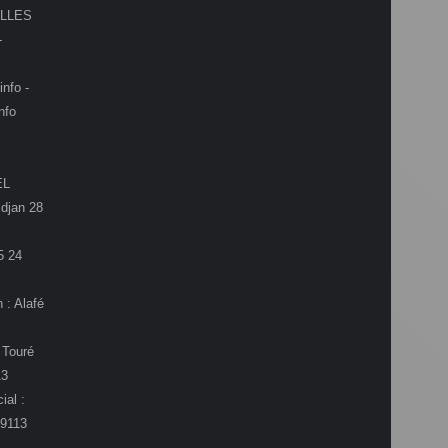
LLES
-
info -
nfo
EL
djan 28
5 24
 : Alafé
 Touré
13
ial :
9113