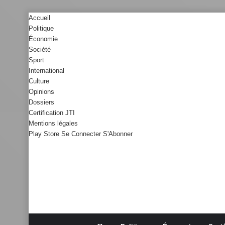
Accueil
Politique
Économie
Société
Sport
International
Culture
Opinions
Dossiers
Certification JTI
Mentions légales
Play Store
Se Connecter
S'Abonner