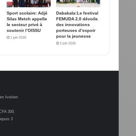
Sport scolaire: Adjé
Dabakala:Le festival
Silas Metch appelle
FEMUDA 2.0 dévoile
le secteur privé à
des innovations
soutenir l’OISSU
porteuses d’espoir
pour la jeunesse
1 juin 2026
1 juin 2026
en Ivoirien
.CFA 300.
depuis 3