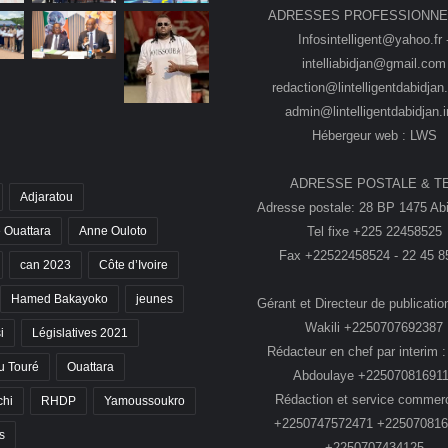
ADRESSES PROFESSIONNE
Infosintelligent@yahoo.fr 
intelliabidjan@gmail.com
redaction@lintelligentdabidjan.
admin@lintelligentdabidjan.i
Hébergeur web : LWS
ADRESSE POSTALE & T
Adjaratou
Adresse postale: 28 BP 1475 Abi
Tel fixe +225 22458525
 Ouattara
Anne Ouloto
Fax +22522458524 - 22 45 8
can 2023
Côte d’Ivoire
Hamed Bakayoko
jeunes
Gérant et Directeur de publication
Wakili +2250707692387
i
Législatives 2021
Rédacteur en chef par interim :
 Touré
Ouattara
Abdoulaye +22507081691
Rédaction et service commerc
chi
RHDP
Yamoussoukro
+2250747572471 +225070816
s
+2250707434125