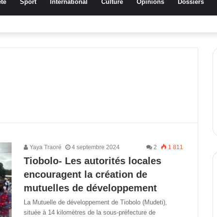
té
Sport
International
Culture
Opinions
Dossiers
ussa Traoré Koudougou rend hommage aux femmes de Morondo
Yaya Traoré
4 septembre 2024
2
1 811
Tiobolo- Les autorités locales
encouragent la création de
mutuelles de développement
La Mutuelle de développement de Tiobolo (Mudeti),
située à 14 kilomètres de la sous-préfecture de