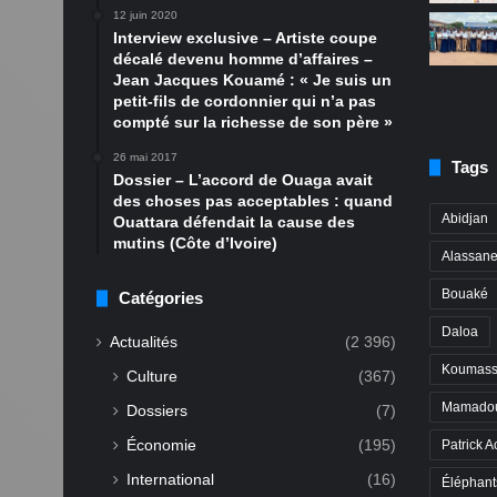
12 juin 2020
Interview exclusive – Artiste coupe
décalé devenu homme d’affaires –
Jean Jacques Kouamé : « Je suis un
petit-fils de cordonnier qui n’a pas
compté sur la richesse de son père »
26 mai 2017
Tags
Dossier – L’accord de Ouaga avait
des choses pas acceptables : quand
Abidjan
Ouattara défendait la cause des
mutins (Côte d’Ivoire)
Alassane
Bouaké
Catégories
Daloa
Actualités
(2 396)
Koumass
Culture
(367)
Mamadou
Dossiers
(7)
Économie
(195)
Patrick A
International
(16)
Éléphant