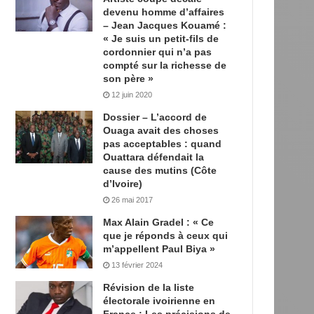
devenu homme d’affaires
– Jean Jacques Kouamé :
« Je suis un petit-fils de
cordonnier qui n’a pas
compté sur la richesse de
son père »
12 juin 2020
Dossier – L’accord de
Ouaga avait des choses
pas acceptables : quand
Ouattara défendait la
cause des mutins (Côte
d’Ivoire)
26 mai 2017
Max Alain Gradel : « Ce
que je réponds à ceux qui
m’appellent Paul Biya »
13 février 2024
Révision de la liste
électorale ivoirienne en
France : Les précisions de