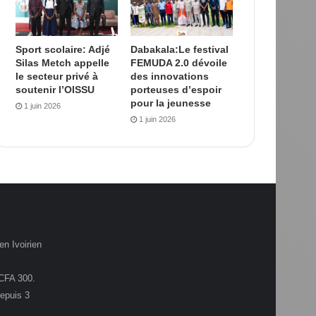
Sport scolaire: Adjé
Dabakala:Le festival
Silas Metch appelle
FEMUDA 2.0 dévoile
le secteur privé à
des innovations
soutenir l’OISSU
porteuses d’espoir
pour la jeunesse
1 juin 2026
1 juin 2026
en Ivoirien
.CFA 300.
depuis 3