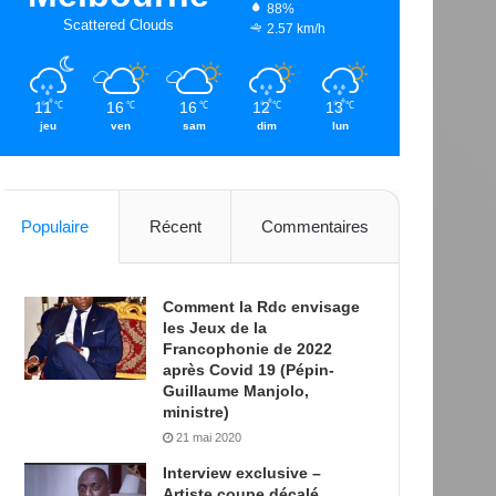
88%
Scattered Clouds
2.57 km/h
11
16
16
12
13
℃
℃
℃
℃
℃
jeu
ven
sam
dim
lun
Populaire
Récent
Commentaires
Comment la Rdc envisage
les Jeux de la
Francophonie de 2022
après Covid 19 (Pépin-
Guillaume Manjolo,
ministre)
21 mai 2020
Interview exclusive –
Artiste coupe décalé