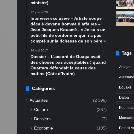
ministre)
12 juin 2020
Interview exclusive – Artiste coupe
décalé devenu homme d’affaires –
Jean Jacques Kouamé : « Je suis un
petit-fils de cordonnier qui n’a pas
compté sur la richesse de son père »
26 mai 2017
Tags
Dossier – L’accord de Ouaga avait
des choses pas acceptables : quand
Abidjan
Ouattara défendait la cause des
mutins (Côte d’Ivoire)
Alassane
Bouaké
Catégories
Daloa
Actualités
(2 396)
Koumass
Culture
(367)
Mamadou
Dossiers
(7)
Économie
(195)
Patrick A