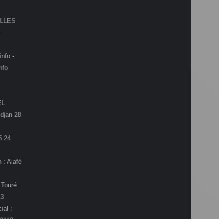
LLES
-
info -
nfo
EL
djan 28
5 24
 : Alafé
 Touré
13
ial :