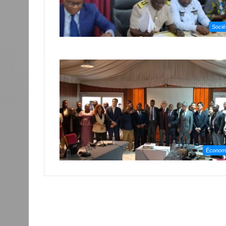
Socié
Économ