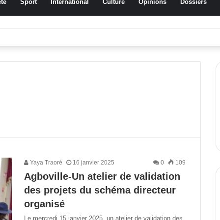
té
Sport
International
Culture
Opinions
Dossiers
a Traoré Koudougou rend hommage aux femmes de Morondo
Yaya Traoré
16 janvier 2025
0
109
Agboville-Un atelier de validation
des projets du schéma directeur
organisé
Le mercredi 15 janvier 2025, un atelier de validation des