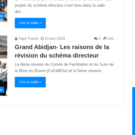
projets du schéma directeur s’est tenu dans la salle
des…
té
Lire la suite »
Yaya Traoré
14 juin 2024
0
181
Grand Abidjan- Les raisons de la
révision du schéma directeur
La 4ème réunion du Comité de Facilitation et du Suivi de
la Mise en Œuvre (CoFaMiSu) et la 5ème réunion…
Lire la suite »
ie