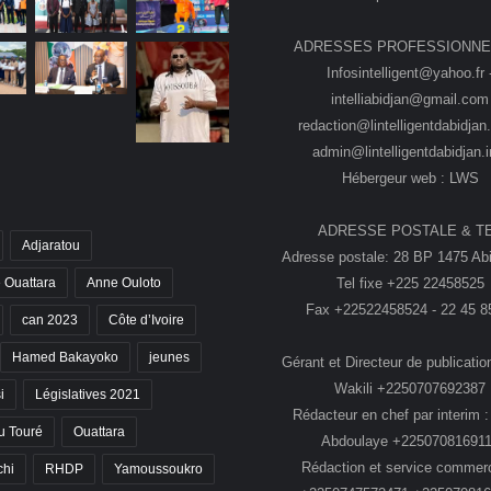
ADRESSES PROFESSIONNE
Infosintelligent@yahoo.fr 
intelliabidjan@gmail.com
redaction@lintelligentdabidjan.
admin@lintelligentdabidjan.i
Hébergeur web : LWS
ADRESSE POSTALE & T
Adjaratou
Adresse postale: 28 BP 1475 Abi
Tel fixe +225 22458525
 Ouattara
Anne Ouloto
Fax +22522458524 - 22 45 8
can 2023
Côte d’Ivoire
Hamed Bakayoko
jeunes
Gérant et Directeur de publication
Wakili +2250707692387
i
Législatives 2021
Rédacteur en chef par interim :
 Touré
Ouattara
Abdoulaye +22507081691
Rédaction et service commerc
chi
RHDP
Yamoussoukro