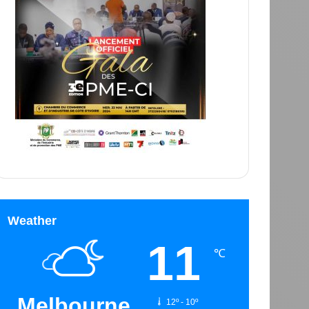
Weather
11
℃
Melbourne
12º - 10º