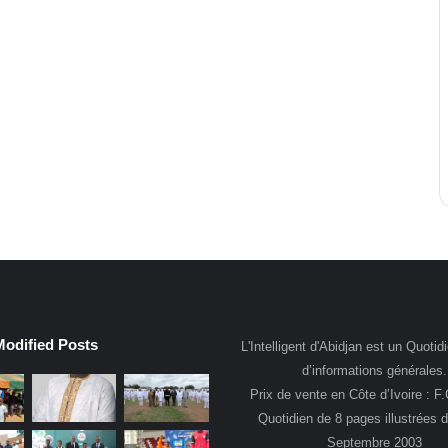
Modified Posts
L'Intelligent d'Abidjan est un Quotidi
d’informations générales.
Prix de vente en Côte d’Ivoire : F
Quotidien de 8 pages illustrées 
Septembre 2003