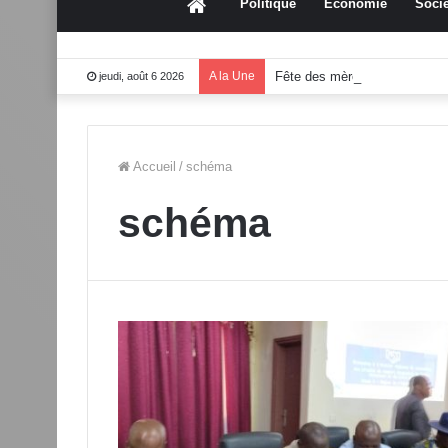
Accueil
Politique
Économie
Socié
A la Une
Fête des mères 2026:Mouss
jeudi, août 6 2026
Accueil
/
schéma
schéma