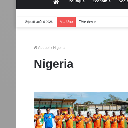
Accueil
Politique
Économie
Socié
A la Une
Fête des mères 2026:Mouss
jeudi, août 6 2026
Accueil
/
Nigeria
Nigeria