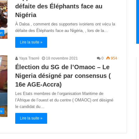
défaite des Éléphants face au
Nigéria
À Daloa , comment des supporters ivoiriens ont vécu la
défaite des Éléphants face au Nigéria, , lors de la…
rt
Lire la suite »
Yaya Traoré
18 novembre 2021
0
954
Élection du SG de l’Omaoc – Le
Nigeria désigné par consensus (
16e AGE-Accra)
Les Etats membres de l’organisation Maritime de
l’Afrique de l’ouest et du centre ( OMAOC) ont désigné
le candidat du…
és
Lire la suite »