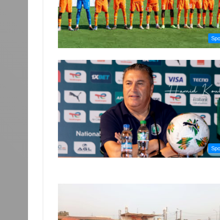
Spo
Spo