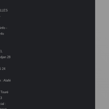
LLES
-
info -
nfo
EL
djan 28
5 24
 : Alafé
 Touré
13
ial :