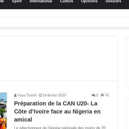
té
Sport
International
Culture
Opinions
Dossiers
a Traoré Koudougou rend hommage aux femmes de Morondo
Yaya Traoré
24 février 2025
0
76
Préparation de la CAN U20- La
Côte d’Ivoire face au Nigeria en
amical
Le sélectionneur de l’équipe nationale des moins de 20