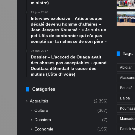
ministre)
12 juin 2020
Interview exclusive – Artiste coupe
décalé devenu homme d’affaires –
Jean Jacques Kouamé : « Je suis un
petit-fils de cordonnier qui n’a pas
compté sur la richesse de son père »
26 mai 2017
Tags
Dossier – L’accord de Ouaga avait
des choses pas acceptables : quand
Abidjan
Ouattara défendait la cause des
mutins (Côte d’Ivoire)
Alassane
Bouaké
Catégories
Daloa
Actualités
(2 396)
Koumass
Culture
(367)
Mamadou
Dossiers
(7)
Économie
(195)
Patrick A