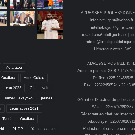
ADRESSES PROFESSIONNE
Infosintelligent@yahoo.fr 
intelliabidjan@gmail.com
redaction@lintelligentdabidjan.
admin@lintelligentdabidjan.i
Hébergeur web : LWS
ADRESSE POSTALE & T
Adjaratou
Adresse postale: 28 BP 1475 Abi
Tel fixe +225 22458525
 Ouattara
Anne Ouloto
Fax +22522458524 - 22 45 8
can 2023
Côte d’Ivoire
Hamed Bakayoko
jeunes
Gérant et Directeur de publication
Wakili +2250707692387
i
Législatives 2021
Rédacteur en chef par interim :
 Touré
Ouattara
Abdoulaye +22507081691
Rédaction et service commerc
chi
RHDP
Yamoussoukro