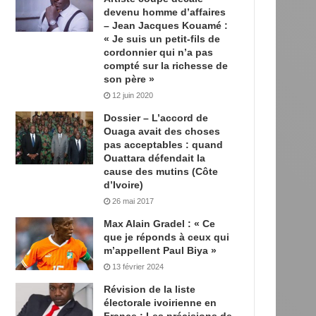
devenu homme d’affaires
– Jean Jacques Kouamé :
« Je suis un petit-fils de
cordonnier qui n’a pas
compté sur la richesse de
son père »
12 juin 2020
Dossier – L’accord de
Ouaga avait des choses
pas acceptables : quand
Ouattara défendait la
cause des mutins (Côte
d’Ivoire)
26 mai 2017
Max Alain Gradel : « Ce
que je réponds à ceux qui
m’appellent Paul Biya »
13 février 2024
Révision de la liste
électorale ivoirienne en
France : Les précisions de