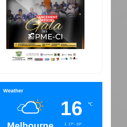
Weather
16
℃
Melbourne
17º - 10º