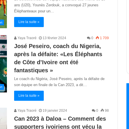
ans (U20), Younès Zerdouk, a convoqué 27 jeunes
Éléphanteaux pour un…
Lire la suite »
rt
Yaya Traoré
13 février 2024
0
1 709
José Peseiro, coach du Nigeria,
après la défaite: «Les Éléphants
de Côte d’Ivoire ont été
fantastiques »
Le coach du Nigéria, José Peseiro, après la défaite de
son équipe en finale de la Can 2023, a dit…
rt
Lire la suite »
Yaya Traoré
19 janvier 2024
0
98
Can 2023 à Daloa – Comment des
supporters ivoiriens ont vécu la