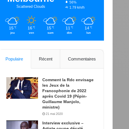
56%
Scattered Clouds
1.79 km/h
15
16
15
11
14
℃
℃
℃
℃
℃
jeu
ven
sam
dim
lun
Populaire
Récent
Commentaires
Comment la Rdc envisage
les Jeux de la
Francophonie de 2022
après Covid 19 (Pépin-
Guillaume Manjolo,
ministre)
21 mai 2020
Interview exclusive –
Artiste coupe décalé