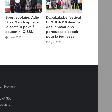
Sport scolaire: Adjé
Dabakala:Le festival
Silas Metch appelle
FEMUDA 2.0 dévoile
le secteur privé à
des innovations
soutenir l’OISSU
porteuses d’espoir
pour la jeunesse
1 juin 2026
1 juin 2026
en Ivoirien
.CFA 300.
depuis 3