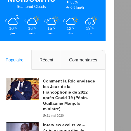
88%
Scattered Clouds
0.9 km/h
10
16
15
12
12
℃
℃
℃
℃
℃
jeu
ven
sam
dim
lun
Populaire
Récent
Commentaires
Comment la Rdc envisage
les Jeux de la
Francophonie de 2022
après Covid 19 (Pépin-
Guillaume Manjolo,
ministre)
21 mai 2020
Interview exclusive –
Artiste coupe décalé