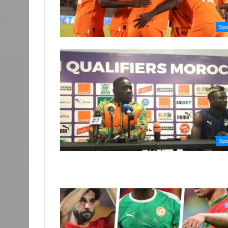
Spo
Spo