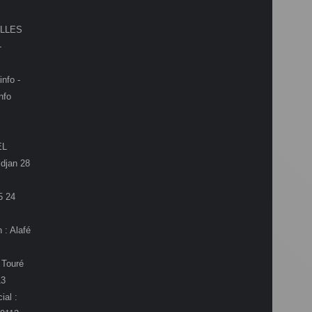
LLES
-
info -
nfo
EL
djan 28
5 24
 : Alafé
 Touré
13
ial :