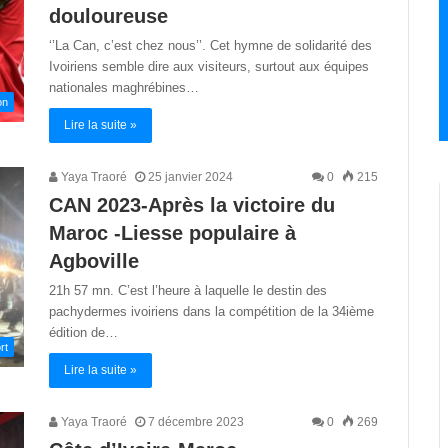
douloureuse
‘’La Can, c’est chez nous’’. Cet hymne de solidarité des
Ivoiriens semble dire aux visiteurs, surtout aux équipes
nationales maghrébines…
on
Lire la suite »
Yaya Traoré
25 janvier 2024
0
215
CAN 2023-Après la victoire du
Maroc -Liesse populaire à
Agboville
21h 57 mn. C’est l’heure à laquelle le destin des
pachydermes ivoiriens dans la compétition de la 34ième
édition de…
rt
Lire la suite »
Yaya Traoré
7 décembre 2023
0
269