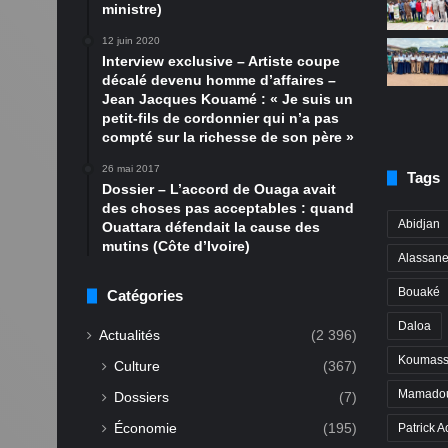
ministre)
12 juin 2020
Interview exclusive – Artiste coupe
décalé devenu homme d’affaires –
Jean Jacques Kouamé : « Je suis un
petit-fils de cordonnier qui n’a pas
compté sur la richesse de son père »
26 mai 2017
Tags
Dossier – L’accord de Ouaga avait
des choses pas acceptables : quand
Abidjan
Ouattara défendait la cause des
mutins (Côte d’Ivoire)
Alassane
Bouaké
Catégories
Daloa
Actualités
(2 396)
Koumass
Culture
(367)
Mamadou
Dossiers
(7)
Économie
(195)
Patrick A