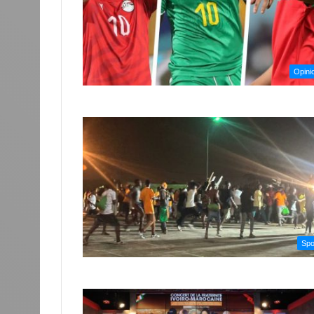
Opini
Spo