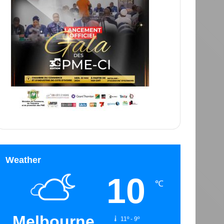
Weather
10
℃
Melbourne
11º - 9º