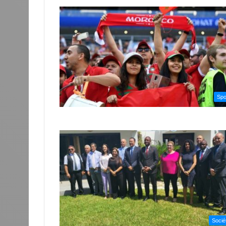
Spo
Socié