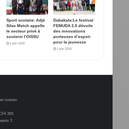
Sport scolaire: Adjé
Dabakala:Le festival
Silas Metch appelle
FEMUDA 2.0 dévoile
le secteur privé à
des innovations
soutenir l’OISSU
porteuses d’espoir
pour la jeunesse
1 juin 2026
1 juin 2026
en Ivoirien
.CFA 300.
depuis 3