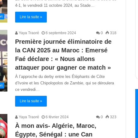
4-1, le vendredi 11 octobre 2024, au Stade…
rt
Lire la suite »
Yaya Traoré
6 septembre 2024
0
318
Première journée éliminatoire de
la CAN 2025 au Maroc : Emersé
Faé déclare : « Nous allons
attaquer pour gagner ce match »
À l’approche du derby entre les Éléphants de Côte
d’Ivoire et les Chipolopolos de Zambie, qui se déroulera
rt
ce vendredi…
Lire la suite »
Yaya Traoré
6 février 2024
0
323
À mon avis- Algérie, Maroc,
Égypte, Sénégal : une Can