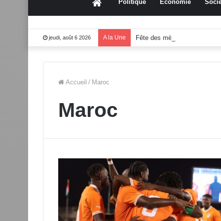
Accueil
Politique
Économie
Socié
A la Une
Fête des mères 2026:Mouss
jeudi, août 6 2026
Accueil
/
Maroc
Maroc