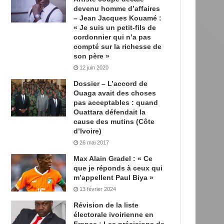
devenu homme d’affaires
– Jean Jacques Kouamé :
« Je suis un petit-fils de
cordonnier qui n’a pas
compté sur la richesse de
son père »
12 juin 2020
Dossier – L’accord de
Ouaga avait des choses
pas acceptables : quand
Ouattara défendait la
cause des mutins (Côte
d’Ivoire)
26 mai 2017
Max Alain Gradel : « Ce
que je réponds à ceux qui
m’appellent Paul Biya »
13 février 2024
Révision de la liste
électorale ivoirienne en
France : Les précisions de