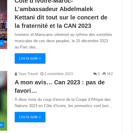
Côte d’Ivoire-Maroc-
L’ambassadeur Abdelmalek
Kettani dit tout sur le concert de
la fraternité et la CAN 2023
Ivoiriens et Marocains vibreront au rythme des sonorités
musicales de ces deux peuples, le 15 décembre 2023
re
au Parc des…
Lire la suite »
Yaya Traoré
2 novembre 2023
0
362
A mon avis… Can 2023 : pas de
favori…
À deux mois du coup d’envoi de la Coupe d’Afrique des
Nations 2023 en Côte d’Ivoire, les pronostics vont bon…
Lire la suite »
rt