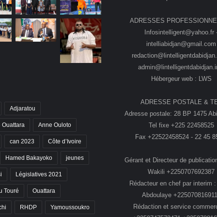
ADRESSES PROFESSIONNE
Infosintelligent@yahoo.fr 
intelliabidjan@gmail.com
redaction@lintelligentdabidjan.
admin@lintelligentdabidjan.i
Hébergeur web : LWS
ADRESSE POSTALE & T
Adjaratou
Adresse postale: 28 BP 1475 Abi
Tel fixe +225 22458525
 Ouattara
Anne Ouloto
Fax +22522458524 - 22 45 8
can 2023
Côte d’Ivoire
Hamed Bakayoko
jeunes
Gérant et Directeur de publication
Wakili +2250707692387
i
Législatives 2021
Rédacteur en chef par interim :
 Touré
Ouattara
Abdoulaye +22507081691
Rédaction et service commerc
chi
RHDP
Yamoussoukro