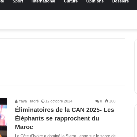
té
Sport
International
Culture
Opinions
Dossiers
a Traoré Koudougou rend hommage aux femmes de Morondo
Yaya Traoré
12 octobre 2024
0
100
Éliminatoires de la CAN 2025- Les
Éléphants se rapprochent du
Maroc
La Côte d’Ivoire a dominé la Sierra Leone sur le score de