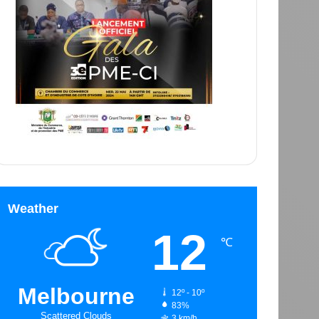
Weather
12
℃
Melbourne
12º - 10º
83%
Scattered Clouds
3 km/h