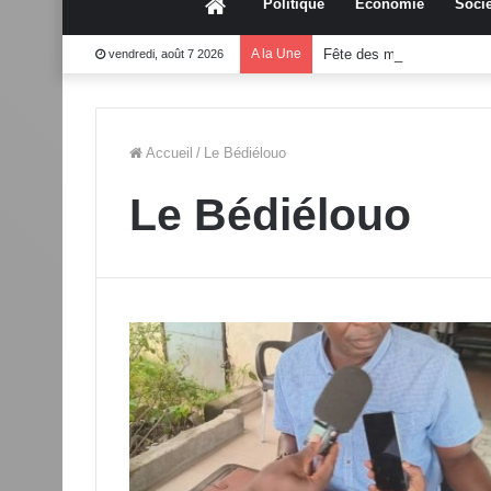
Accueil
Politique
Économie
Socié
A la Une
Fête des mères 2026:Mo
vendredi, août 7 2026
Accueil
/
Le Bédiélouo
Le Bédiélouo