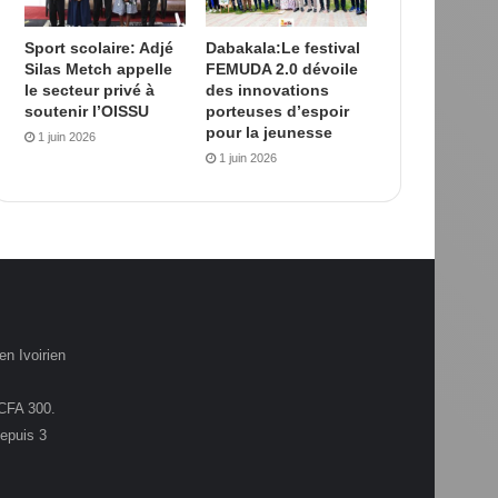
Sport scolaire: Adjé
Dabakala:Le festival
Silas Metch appelle
FEMUDA 2.0 dévoile
le secteur privé à
des innovations
soutenir l’OISSU
porteuses d’espoir
pour la jeunesse
1 juin 2026
1 juin 2026
en Ivoirien
.CFA 300.
depuis 3