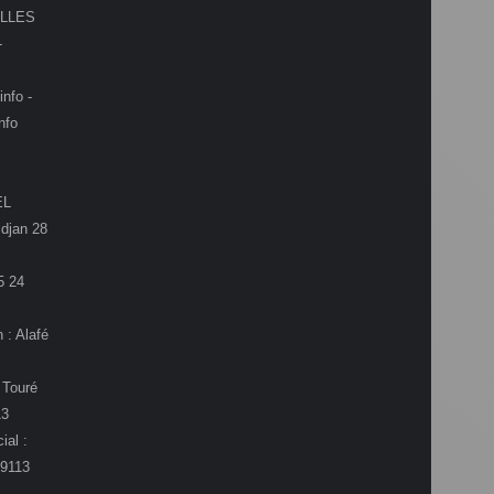
LLES
-
info -
nfo
EL
djan 28
5 24
 : Alafé
 Touré
13
ial :
9113