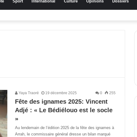
té
Sport
International
Culture
Opinions
Dossiers
ussa Traoré Koudougou rend hommage aux femmes de Morondo
Yaya Traoré
19 décembre 2025
0
255
Fête des ignames 2025: Vincent
Adjé : « Le Bédiélouo est le socle
»
Au lendemain de l’édition 2025 de la fête des ignames à
Arrah, le commissaire général dresse un bilan marqué