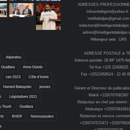
ADRESSES PROFESSIONNE
Infosintelligent@yahoo.fr 
intelliabidjan@gmail.com
redaction@lintelligentdabidjan.
admin@lintelligentdabidjan.i
Hébergeur web : LWS
ADRESSE POSTALE & T
Adjaratou
Adresse postale: 28 BP 1475 Abi
Tel fixe +225 22458525
 Ouattara
Anne Ouloto
Fax +22522458524 - 22 45 8
can 2023
Côte d’Ivoire
Hamed Bakayoko
jeunes
Gérant et Directeur de publication
Wakili +2250707692387
i
Législatives 2021
Rédacteur en chef par interim :
 Touré
Ouattara
Abdoulaye +22507081691
Rédaction et service commerc
chi
RHDP
Yamoussoukro
+2250747572471 +225070816
s
+2250707434125