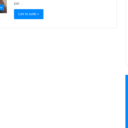
par…
re
Lire la suite »