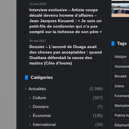
12 juin 2020
Interview exclusive – Artiste coupe
décalé devenu homme d’affaires –
Jean Jacques Kouamé : « Je suis un
petit-fils de cordonnier qui n’a pas
compté sur la richesse de son père »
26 mai 2017
Tags
Dossier – L’accord de Ouaga avait
des choses pas acceptables : quand
Abidjan
Ouattara défendait la cause des
mutins (Côte d’Ivoire)
Alassane
Bouaké
Catégories
Daloa
Actualités
(2 396)
Koumass
Culture
(367)
Mamadou
Dossiers
(7)
Économie
(195)
Patrick A
International
(16)
Éléphant