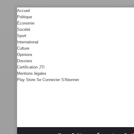
Accueil
Politique
Économie
Société
Sport
International
Culture
Opinions
Dossiers
Certification JTI
Mentions légales
Play Store
Se Connecter
S'Abonner