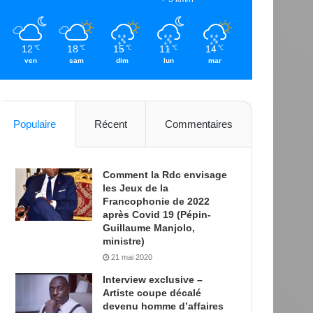
12
18
15
11
14
℃
℃
℃
℃
℃
ven
sam
dim
lun
mar
Populaire
Récent
Commentaires
Comment la Rdc envisage
les Jeux de la
Francophonie de 2022
après Covid 19 (Pépin-
Guillaume Manjolo,
ministre)
21 mai 2020
Interview exclusive –
Artiste coupe décalé
devenu homme d’affaires