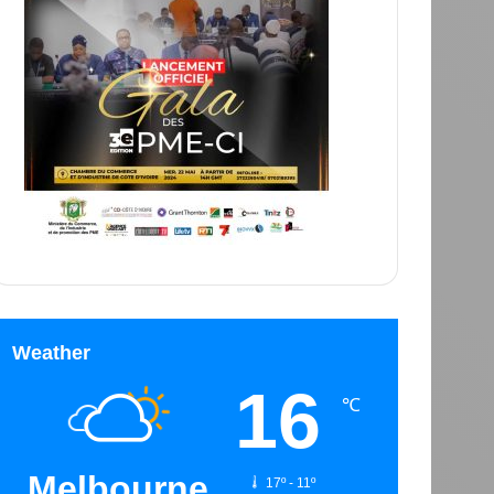
Weather
16
℃
Melbourne
17º - 11º