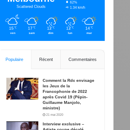
62%
Scattered Clouds
1.34 km/h
15
17
12
12
14
℃
℃
℃
℃
℃
ven
sam
dim
lun
mar
Populaire
Récent
Commentaires
Comment la Rdc envisage
les Jeux de la
Francophonie de 2022
après Covid 19 (Pépin-
Guillaume Manjolo,
ministre)
21 mai 2020
Interview exclusive –
Artiste coupe décalé