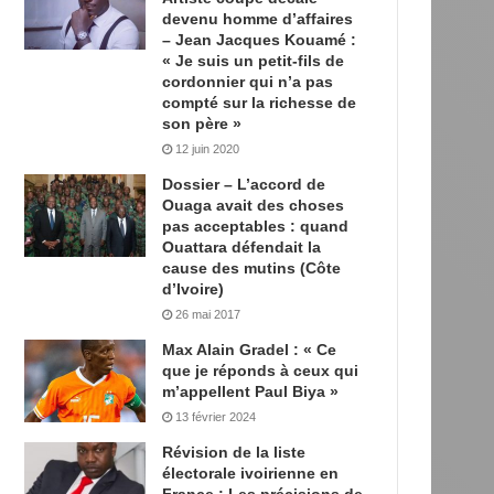
devenu homme d’affaires
– Jean Jacques Kouamé :
« Je suis un petit-fils de
cordonnier qui n’a pas
compté sur la richesse de
son père »
12 juin 2020
Dossier – L’accord de
Ouaga avait des choses
pas acceptables : quand
Ouattara défendait la
cause des mutins (Côte
d’Ivoire)
26 mai 2017
Max Alain Gradel : « Ce
que je réponds à ceux qui
m’appellent Paul Biya »
13 février 2024
Révision de la liste
électorale ivoirienne en
France : Les précisions de