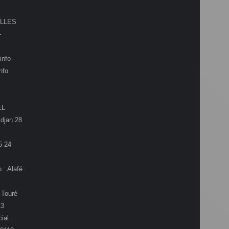
LLES
-
info -
nfo
EL
djan 28
5 24
 : Alafé
 Touré
13
ial :