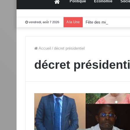
Accueil
Politique
Économie
Socié
A la Une
Fête des mères 2026:Mo
vendredi, août 7 2026
Accueil
/
décret présidentiel
décret présidenti