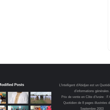
Modified Posts
L'Intelligent d'Abidjan est un Quotidi
d’informations générales.
Prix de vente en Côte d’Ivoire : F
Quotidien de 8 pages illustrées 
Septembre 2003