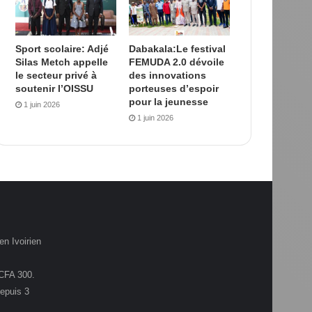
Sport scolaire: Adjé
Dabakala:Le festival
Silas Metch appelle
FEMUDA 2.0 dévoile
le secteur privé à
des innovations
soutenir l’OISSU
porteuses d’espoir
pour la jeunesse
1 juin 2026
1 juin 2026
en Ivoirien
.CFA 300.
depuis 3