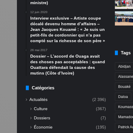
ministre)
12 juin 2020
Interview exclusive – Artiste coupe
décalé devenu homme d’affaires –
Jean Jacques Kouamé : « Je suis un
petit-fils de cordonnier qui n’a pas
compté sur la richesse de son père »
26 mai 2017
Tags
Dossier – L’accord de Ouaga avait
des choses pas acceptables : quand
Abidjan
Ouattara défendait la cause des
mutins (Côte d’Ivoire)
Alassane
Bouaké
Catégories
Daloa
Actualités
(2 396)
Koumass
Culture
(367)
Mamadou
Dossiers
(7)
Économie
(195)
Patrick A