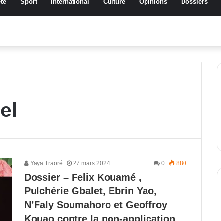
té
Sport
International
Culture
Opinions
Dossiers
ussa Traoré Koudougou rend hommage aux femmes de Morondo
el
Yaya Traoré
27 mars 2024
0
880
Dossier – Felix Kouamé ,
Pulchérie Gbalet, Ebrin Yao,
N’Faly Soumahoro et Geoffroy
Kouao contre la non-application