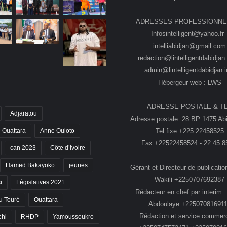
ADRESSES PROFESSIONNE
Infosintelligent@yahoo.fr 
intelliabidjan@gmail.com
redaction@lintelligentdabidjan.
admin@lintelligentdabidjan.i
Hébergeur web : LWS
ADRESSE POSTALE & T
Adjaratou
Adresse postale: 28 BP 1475 Abi
Tel fixe +225 22458525
 Ouattara
Anne Ouloto
Fax +22522458524 - 22 45 8
can 2023
Côte d’Ivoire
Hamed Bakayoko
jeunes
Gérant et Directeur de publication
Wakili +2250707692387
i
Législatives 2021
Rédacteur en chef par interim :
 Touré
Ouattara
Abdoulaye +22507081691
Rédaction et service commerc
chi
RHDP
Yamoussoukro