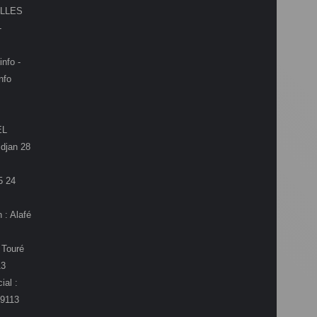
LLES
-
info -
nfo
EL
djan 28
5 24
 : Alafé
 Touré
13
ial :
9113