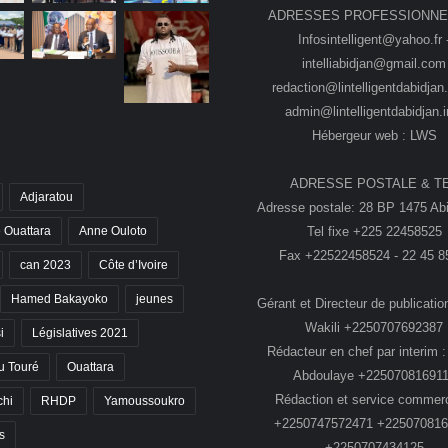
ADRESSES PROFESSIONNE
Infosintelligent@yahoo.fr 
intelliabidjan@gmail.com
redaction@lintelligentdabidjan.
admin@lintelligentdabidjan.i
Hébergeur web : LWS
ADRESSE POSTALE & T
Adjaratou
Adresse postale: 28 BP 1475 Abi
Tel fixe +225 22458525
 Ouattara
Anne Ouloto
Fax +22522458524 - 22 45 8
can 2023
Côte d’Ivoire
Hamed Bakayoko
jeunes
Gérant et Directeur de publication
Wakili +2250707692387
i
Législatives 2021
Rédacteur en chef par interim :
 Touré
Ouattara
Abdoulaye +22507081691
Rédaction et service commerc
chi
RHDP
Yamoussoukro
+2250747572471 +225070816
s
+2250707434125