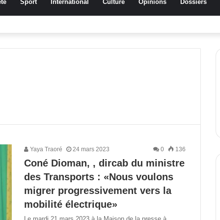
té
Sport
International
Culture
Opinions
Dossiers
ussa Traoré Koudougou rend hommage aux femmes de Morondo
Yaya Traoré
24 mars 2023
0
136
Coné Dioman, , dircab du ministre
des Transports : «Nous voulons
migrer progressivement vers la
mobilité électrique»
Le mardi 21 mars 2023 à la Maison de la presse à