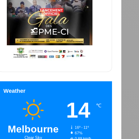
Weather
14
℃
Melbourne
16º - 11º
67%
Clear Sky
0.89 km/h