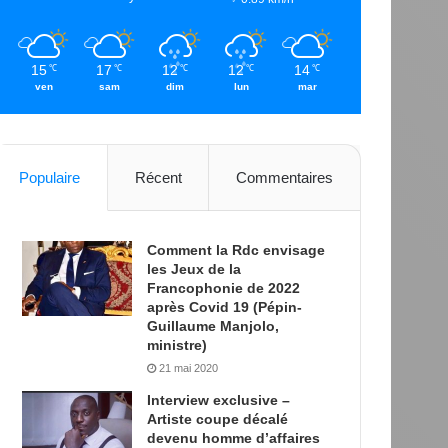
15
17
12
12
14
℃
℃
℃
℃
℃
ven
sam
dim
lun
mar
Populaire
Récent
Commentaires
Comment la Rdc envisage
les Jeux de la
Francophonie de 2022
après Covid 19 (Pépin-
Guillaume Manjolo,
ministre)
21 mai 2020
Interview exclusive –
Artiste coupe décalé
devenu homme d’affaires