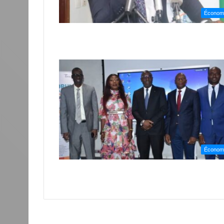
Économ
Économ