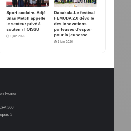
Sport scolaire: Adjé
Dabakala:Le festival
Silas Metch appelle
FEMUDA 2.0 dévoile
le secteur privé à
des innovations
soutenir l’OISSU
porteuses d’espoir
pour la jeunesse
1 juin 2026
1 juin 2026
en Ivoirien
.CFA 300.
depuis 3