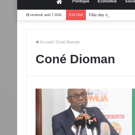
Accueil
Politique
Économie
Socié
A la Une
Fête des mères 2026:Mo
vendredi, août 7 2026
Accueil
/
Coné Dioman
Coné Dioman