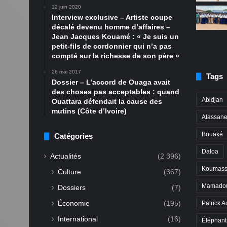
12 juin 2020
Interview exclusive – Artiste coupe
décalé devenu homme d’affaires –
Jean Jacques Kouamé : « Je suis un
petit-fils de cordonnier qui n’a pas
compté sur la richesse de son père »
26 mai 2017
Tags
Dossier – L’accord de Ouaga avait
des choses pas acceptables : quand
Abidjan
Ouattara défendait la cause des
mutins (Côte d’Ivoire)
Alassane
Bouaké
Catégories
Daloa
Actualités
(2 396)
Koumass
Culture
(367)
Mamadou
Dossiers
(7)
Économie
(195)
Patrick A
International
(16)
Éléphant