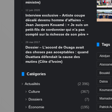
ministre)
12 juin 2020
Interview exclusive – Artiste coupe
décalé devenu homme d’affaires –
Jean Jacques Kouamé : « Je suis un
petit-fils de cordonnier qui n’a pas
compté sur la richesse de son père »
26 mai 2017
Tags
Dossier – L’accord de Ouaga avait
des choses pas acceptables : quand
Abidjan
Ouattara défendait la cause des
mutins (Côte d’Ivoire)
Alassane
Bouaké
Catégories
Daloa
Actualités
(2 396)
Koumass
Culture
(367)
Mamadou
Dossiers
(7)
Économie
(195)
Patrick A