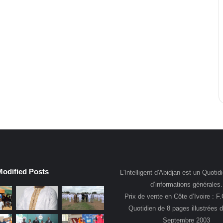
Modified Posts
L'Intelligent d'Abidjan est un Quotidi
d’informations générales.
Prix de vente en Côte d’Ivoire : F
Quotidien de 8 pages illustrées 
Septembre 2003