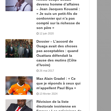
devenu homme d’affaires
– Jean Jacques Kouamé :
« Je suis un petit-fils de
cordonnier qui n’a pas
compté sur la richesse de
son père »
12 juin 2020
Dossier – L’accord de
Ouaga avait des choses
pas acceptables : quand
Ouattara défendait la
cause des mutins (Côte
d’Ivoire)
26 mai 2017
Max Alain Gradel : « Ce
que je réponds à ceux qui
m’appellent Paul Biya »
13 février 2024
Révision de la liste
électorale ivoirienne en
France : Les précisions de