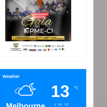
Weather
13
℃
Melbourne
14º - 12º