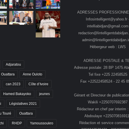
ADRESSES PROFESSIONNE
Infosintelligent@yahoo.fr 
intelliabidjan@gmail.com
redaction@lintelligentdabidjan.
admin@lintelligentdabidjan.i
Hébergeur web : LWS
ADRESSE POSTALE & T
Adjaratou
Adresse postale: 28 BP 1475 Abi
Tel fixe +225 22458525
 Ouattara
Anne Ouloto
Fax +22522458524 - 22 45 8
can 2023
Côte d’Ivoire
Hamed Bakayoko
jeunes
Gérant et Directeur de publication
Wakili +2250707692387
i
Législatives 2021
Rédacteur en chef par interim :
 Touré
Ouattara
Abdoulaye +22507081691
Rédaction et service commerc
chi
RHDP
Yamoussoukro