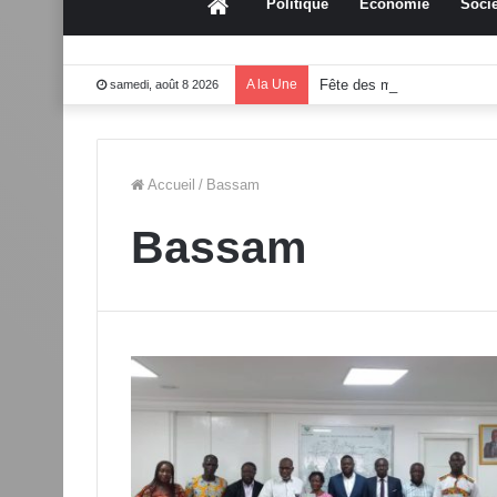
Accueil
Politique
Économie
Socié
A la Une
Fête des mères 2026:Mou
samedi, août 8 2026
Accueil
/
Bassam
Bassam