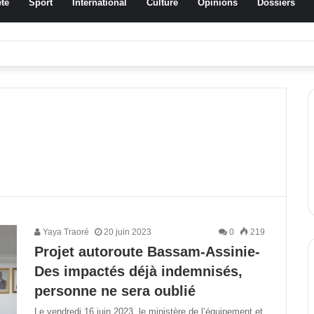
té
Sport
International
Culture
Opinions
Dossiers
ssa Traoré Koudougou rend hommage aux femmes de Morondo
Yaya Traoré
20 juin 2023
0
219
Projet autoroute Bassam-Assinie-
Des impactés déjà indemnisés,
personne ne sera oublié
Le vendredi 16 juin 2023, le ministère de l’équipement et