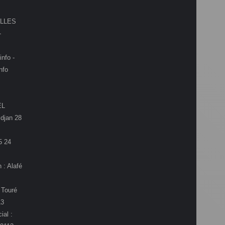
LLES
-
info -
nfo
EL
djan 28
5 24
 : Alafé
 Touré
13
ial :