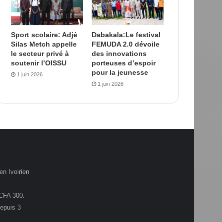
Sport scolaire: Adjé
Dabakala:Le festival
Silas Metch appelle
FEMUDA 2.0 dévoile
le secteur privé à
des innovations
soutenir l’OISSU
porteuses d’espoir
pour la jeunesse
1 juin 2026
1 juin 2026
en Ivoirien
.CFA 300.
depuis 3