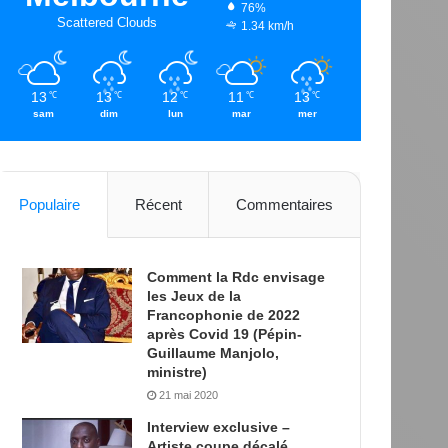
76%
Scattered Clouds
1.34 km/h
13
13
12
11
13
℃
℃
℃
℃
℃
sam
dim
lun
mar
mer
Populaire
Récent
Commentaires
Comment la Rdc envisage
les Jeux de la
Francophonie de 2022
après Covid 19 (Pépin-
Guillaume Manjolo,
ministre)
21 mai 2020
Interview exclusive –
Artiste coupe décalé