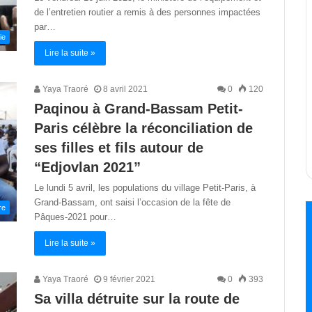
de l’entretien routier a remis à des personnes impactées
par…
ie
Lire la suite »
Yaya Traoré
8 avril 2021
0
120
Paqinou à Grand-Bassam Petit-
Paris célèbre la réconciliation de
ses filles et fils autour de
“Edjovlan 2021”
Le lundi 5 avril, les populations du village Petit-Paris, à
Grand-Bassam, ont saisi l’occasion de la fête de
re
Pâques-2021 pour…
Lire la suite »
Yaya Traoré
9 février 2021
0
393
Sa villa détruite sur la route de