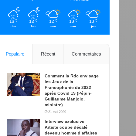
13
12
12
13
13
℃
℃
℃
℃
℃
dim
lun
mar
mer
jeu
Populaire
Récent
Commentaires
Comment la Rdc envisage
les Jeux de la
Francophonie de 2022
après Covid 19 (Pépin-
Guillaume Manjolo,
ministre)
21 mai 2020
Interview exclusive –
Artiste coupe décalé
devenu homme d’affaires