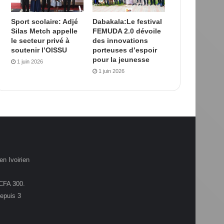
Sport scolaire: Adjé
Dabakala:Le festival
Silas Metch appelle
FEMUDA 2.0 dévoile
le secteur privé à
des innovations
soutenir l’OISSU
porteuses d’espoir
pour la jeunesse
1 juin 2026
1 juin 2026
en Ivoirien
.CFA 300.
depuis 3