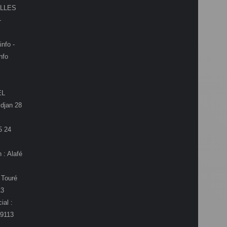
LLES
-
info -
nfo
EL
djan 28
5 24
 : Alafé
 Touré
13
ial :
9113