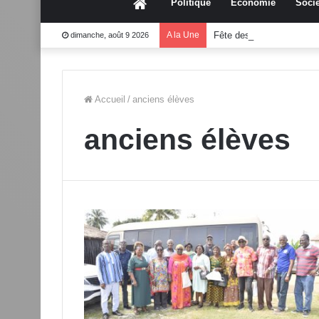
Accueil
Politique
Économie
Socié
A la Une
Fête des mères 2026:Mo
dimanche, août 9 2026
Accueil
/
anciens élèves
anciens élèves