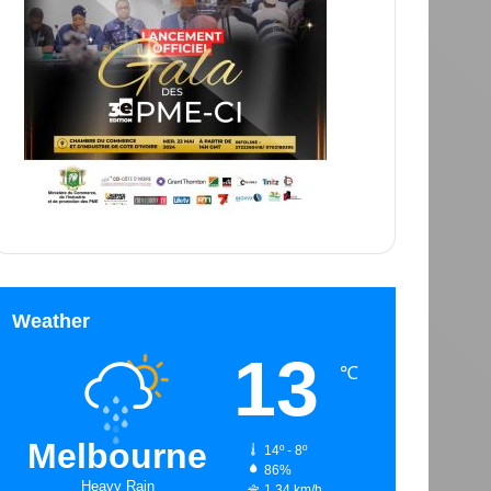
Weather
13
℃
Melbourne
14º - 8º
86%
Heavy Rain
1.34 km/h