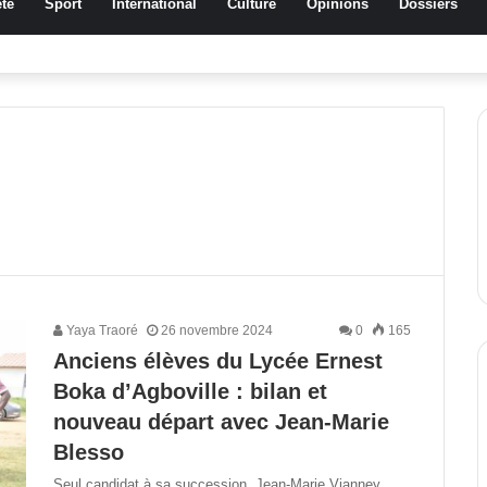
té
Sport
International
Culture
Opinions
Dossiers
ussa Traoré Koudougou rend hommage aux femmes de Morondo
Yaya Traoré
26 novembre 2024
0
165
Anciens élèves du Lycée Ernest
Boka d’Agboville : bilan et
nouveau départ avec Jean-Marie
Blesso
Seul candidat à sa succession, Jean-Marie Vianney