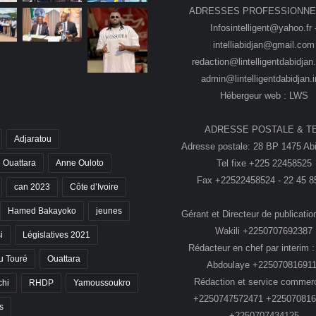
ADRESSES PROFESSIONNE
Infosintelligent@yahoo.fr 
intelliabidjan@gmail.com
redaction@lintelligentdabidjan.
admin@lintelligentdabidjan.i
Hébergeur web : LWS
ADRESSE POSTALE & T
Adjaratou
Adresse postale: 28 BP 1475 Abi
Tel fixe +225 22458525
 Ouattara
Anne Ouloto
Fax +22522458524 - 22 45 8
can 2023
Côte d’Ivoire
Hamed Bakayoko
jeunes
Gérant et Directeur de publication
Wakili +2250707692387
i
Législatives 2021
Rédacteur en chef par interim :
 Touré
Ouattara
Abdoulaye +22507081691
Rédaction et service commerc
chi
RHDP
Yamoussoukro
+2250747572471 +225070816
s
+2250707434125