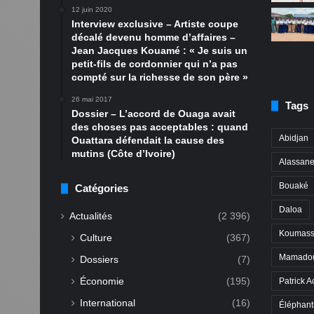
12 juin 2020
Interview exclusive – Artiste coupe
décalé devenu homme d’affaires –
Jean Jacques Kouamé : « Je suis un
petit-fils de cordonnier qui n’a pas
compté sur la richesse de son père »
26 mai 2017
Tags
Dossier – L’accord de Ouaga avait
des choses pas acceptables : quand
Abidjan
Ouattara défendait la cause des
mutins (Côte d’Ivoire)
Alassane
Bouaké
Catégories
Daloa
Actualités
(2 396)
Koumass
Culture
(367)
Mamadou
Dossiers
(7)
Économie
(195)
Patrick A
International
(16)
Éléphant