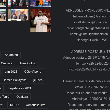
ADRESSES PROFESSIONNE
Infosintelligent@yahoo.fr 
intelliabidjan@gmail.com
redaction@lintelligentdabidjan.
admin@lintelligentdabidjan.i
Hébergeur web : LWS
ADRESSE POSTALE & T
Adjaratou
Adresse postale: 28 BP 1475 Abi
Tel fixe +225 22458525
 Ouattara
Anne Ouloto
Fax +22522458524 - 22 45 8
can 2023
Côte d’Ivoire
Hamed Bakayoko
jeunes
Gérant et Directeur de publication
Wakili +2250707692387
i
Législatives 2021
Rédacteur en chef par interim :
 Touré
Ouattara
Abdoulaye +22507081691
Rédaction et service commerc
chi
RHDP
Yamoussoukro