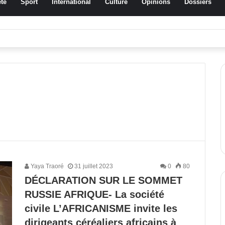
té
Sport
International
Culture
Opinions
Dossiers
a Traoré Koudougou rend hommage aux femmes de Morondo
Yaya Traoré
31 juillet 2023
0
80
DÉCLARATION SUR LE SOMMET
RUSSIE AFRIQUE- La société
civile L’AFRICANISME invite les
dirigeants céréaliers africains à