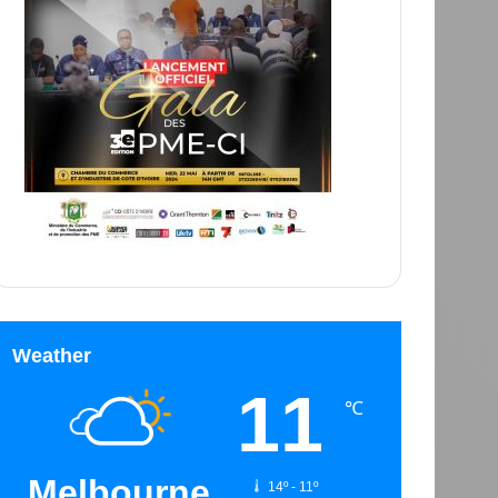
Weather
11
℃
Melbourne
14º - 11º