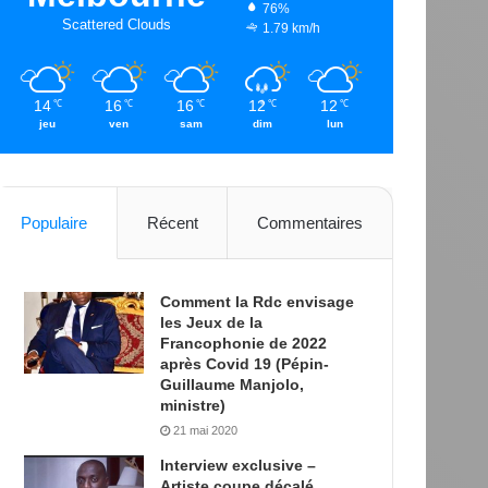
76%
Scattered Clouds
1.79 km/h
14
16
16
12
12
℃
℃
℃
℃
℃
jeu
ven
sam
dim
lun
Populaire
Récent
Commentaires
Comment la Rdc envisage
les Jeux de la
Francophonie de 2022
après Covid 19 (Pépin-
Guillaume Manjolo,
ministre)
21 mai 2020
Interview exclusive –
Artiste coupe décalé