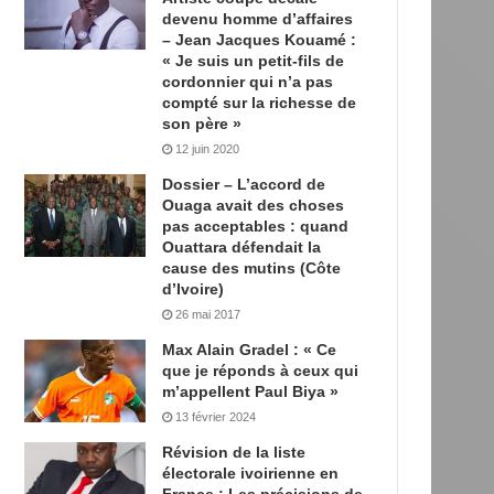
devenu homme d’affaires
– Jean Jacques Kouamé :
« Je suis un petit-fils de
cordonnier qui n’a pas
compté sur la richesse de
son père »
12 juin 2020
Dossier – L’accord de
Ouaga avait des choses
pas acceptables : quand
Ouattara défendait la
cause des mutins (Côte
d’Ivoire)
26 mai 2017
Max Alain Gradel : « Ce
que je réponds à ceux qui
m’appellent Paul Biya »
13 février 2024
Révision de la liste
électorale ivoirienne en
France : Les précisions de