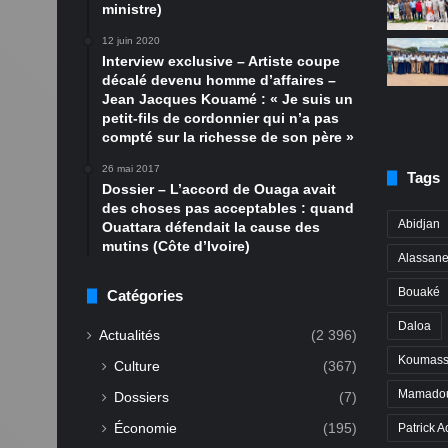
ministre)
12 juin 2020
Interview exclusive – Artiste coupe
décalé devenu homme d’affaires –
Jean Jacques Kouamé : « Je suis un
petit-fils de cordonnier qui n’a pas
compté sur la richesse de son père »
26 mai 2017
Tags
Dossier – L’accord de Ouaga avait
des choses pas acceptables : quand
Abidjan
Ouattara défendait la cause des
mutins (Côte d’Ivoire)
Alassane
Bouaké
Catégories
Daloa
Actualités
(2 396)
Koumass
Culture
(367)
Mamadou
Dossiers
(7)
Économie
(195)
Patrick A