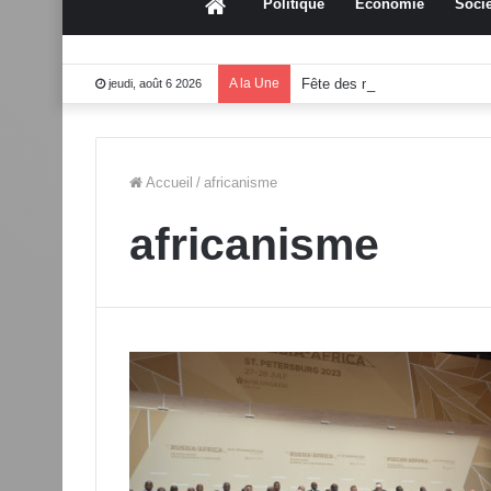
Accueil
Politique
Économie
Socié
A la Une
Fête des mères 2026:Mouss
jeudi, août 6 2026
Accueil
/
africanisme
africanisme