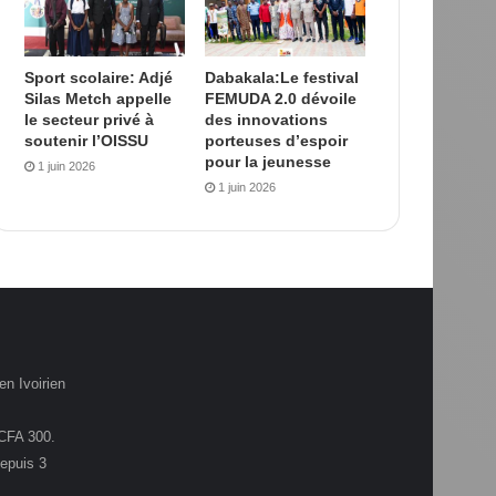
Sport scolaire: Adjé
Dabakala:Le festival
Silas Metch appelle
FEMUDA 2.0 dévoile
le secteur privé à
des innovations
soutenir l’OISSU
porteuses d’espoir
pour la jeunesse
1 juin 2026
1 juin 2026
en Ivoirien
.CFA 300.
depuis 3