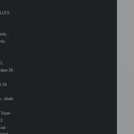
LLES
-
info -
nfo
EL
djan 28
5 24
 : Alafé
 Touré
13
ial :