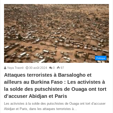
Politique
Yaya Traoré
30 août 2024
0
97
Attaques terroristes à Barsalogho et
ailleurs au Burkina Faso : Les activistes à
la solde des putschistes de Ouaga ont tort
d’accuser Abidjan et Paris
Les activistes à la solde des putschistes de Ouaga ont tort d’accuser
Abidjan et Paris, dans les attaques terroristes à…