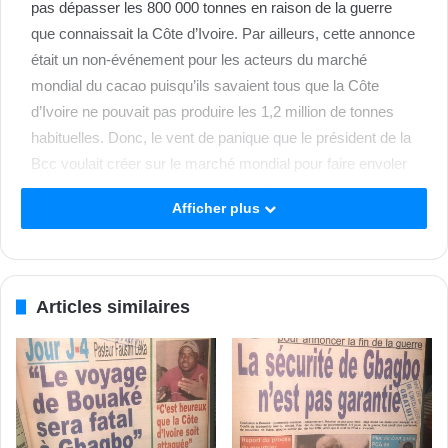
pas dépasser les 800 000 tonnes en raison de la guerre
que connaissait la Côte d’Ivoire. Par ailleurs, cette annonce
était un non-événement pour les acteurs du marché
mondial du cacao puisqu’ils savaient tous que la Côte
d’Ivoire ne pouvait pas produire les 1,2 million de tonnes
habituelles. Donc, le vent de panique que le président de la
Bcc voulait créer sur le marché mondial pour faire envoler
les cours, ne pouvait pas avoir les effets escomptés en
Afficher plus
raison de sept mois et demi de stocks qui existaient chez
les broyeurs, les négociants et autres acteurs. Cette
baisse de production était un manque à gagner pour la
Côte d’Ivoire.
Articles similaires
Il y a 20 ans, dans le quotidien dont vous avez rêvé, était
marqué en co-Une ‘’ Adjoumani Kobenan, ministre-Pdci : «
Gbagbo a un pouvoir branlant». Il s’agissait d’un article qui
rendait compte d’une visite du prince Kossounou au
ministre Adjoumani Kobenan. Prince Kossonou revenait de