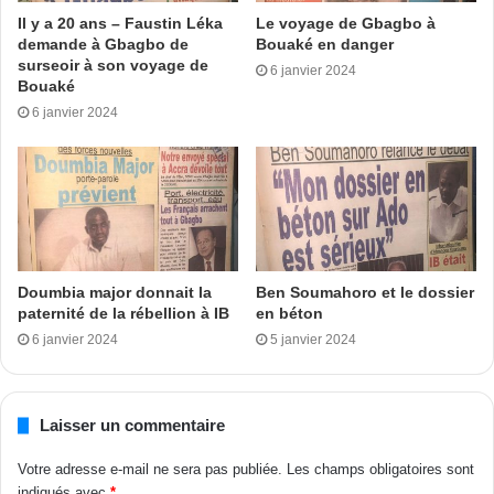
la Maison d’arrêt et de correction d’Abidjan ( Ndrl : actuel
Il y a 20 ans – Faustin Léka
Le voyage de Gbagbo à
Pôle pénitentiaire d’Abidjan) après quelques semaines de
demande à Gbagbo de
Bouaké en danger
prison. Recevant son visiteur, le ministre de la Production
surseoir à son voyage de
6 janvier 2024
Bouaké
animale et des Ressources halieutiques de Gbagbo
6 janvier 2024
Laurent déclarait que toute la Côte d’Ivoire sait aujourd’hui
que le pouvoir de Gbagbo est branlant et il cherche des
boucs-émissaires partout.
Mamadou Ouattara
Tags
baisse
cacao
Il y a 20 ans
production
tonnes
Doumbia major donnait la
Ben Soumahoro et le dossier
paternité de la rébellion à IB
en béton
6 janvier 2024
5 janvier 2024
Laisser un commentaire
Votre adresse e-mail ne sera pas publiée.
Les champs obligatoires sont
indiqués avec
*