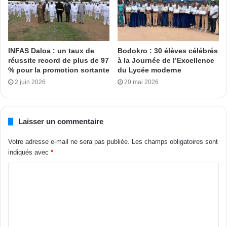
d’Ivoire.
Auparavant les journalistes et correspondants de presse
ont procédé au toilettage des textes et au renouvellement
des instances dirigeantes . Étaient présents à ce 2è
INFAS Daloa : un taux de
Bodokro : 30 élèves célébrés
réussite record de plus de 97
à la Journée de l’Excellence
congrès ordinaire de de l’Unajcop-CI, Jean-Claude
% pour la promotion sortante
du Lycée moderne
Coulibaly, président de l’Unjci, Franck Ouéhi, représentant
2 juin 2026
20 mai 2026
l’Olped, Youssouf Sylla, représentant l’association des
journalistes seniors ainsi que les autorités administratives
locales et la chefferie traditionnelle de Bouaké.
Laisser un commentaire
Aboubacar Al Syddick à Bouaké
Votre adresse e-mail ne sera pas publiée.
Les champs obligatoires sont
indiqués avec
*
Tags
Jean Claude Kouassi
Unajcop-CI