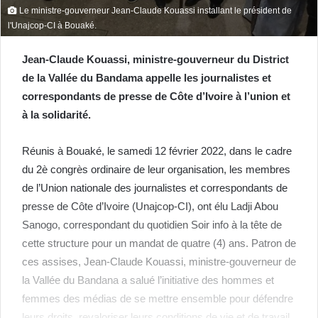
Le ministre-gouverneur Jean-Claude Kouassi installant le président de
l'Unajcop-CI à Bouaké.
Jean-Claude Kouassi, ministre-gouverneur du District
de la Vallée du Bandama appelle les journalistes et
correspondants de presse de Côte d’Ivoire à l’union et
à la solidarité.
Réunis à Bouaké, le samedi 12 février 2022, dans le cadre
du 2è congrès ordinaire de leur organisation, les membres
de l’Union nationale des journalistes et correspondants de
presse de Côte d’Ivoire (Unajcop-CI), ont élu Ladji Abou
Sanogo, correspondant du quotidien Soir info à la tête de
cette structure pour un mandat de quatre (4) ans. Patron de
ces assises, Jean-Claude Kouassi, ministre-gouverneur de
la Vallée du Bandana a salué l’initiative des hommes et
femmes des médias de se mettre ensemble pour défendre
leurs droits, revaloriser leurs conditions de vie et de travail