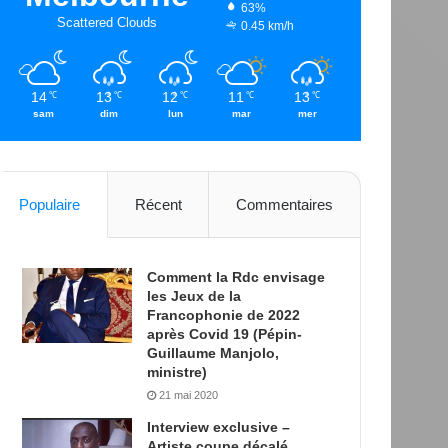
63%
Scattered Clouds
0.45 km/h
14
13
12
11
13
℃
℃
℃
℃
℃
sam
dim
lun
mar
mer
Populaire
Récent
Commentaires
Comment la Rdc envisage
les Jeux de la
Francophonie de 2022
après Covid 19 (Pépin-
Guillaume Manjolo,
ministre)
21 mai 2020
Interview exclusive –
Artiste coupe décalé