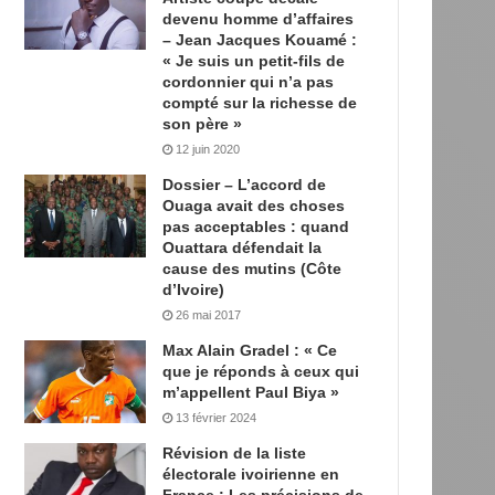
devenu homme d’affaires
– Jean Jacques Kouamé :
« Je suis un petit-fils de
cordonnier qui n’a pas
compté sur la richesse de
son père »
12 juin 2020
Dossier – L’accord de
Ouaga avait des choses
pas acceptables : quand
Ouattara défendait la
cause des mutins (Côte
d’Ivoire)
26 mai 2017
Max Alain Gradel : « Ce
que je réponds à ceux qui
m’appellent Paul Biya »
13 février 2024
Révision de la liste
électorale ivoirienne en
France : Les précisions de