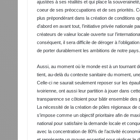
ajustées à ses réalités et qui place la souveraineté
coeur de ses préoccupations et de ses priorités. Ce
plus prépondérant dans la création de conditions qu
d’abord en avant tout, l’initiative privée nationale 
créateurs de valeur locale ouverte sur l’internatio
conséquent, il sera difficile de déroger à l’obliga
de porter durablement les ambitions de notre pays.
Aussi, au moment où le monde est à un tournant déc
tient, au-delà du contexte sanitaire du moment, une
Celle-ci ne saurait seulement reposer sur les épau
ivoirienne, ont aussi leur partition à jouer dans cett
transparence se côtoient pour bâtir ensemble des p
La nécessité de la création de pôles régionaux 
s’impose comme un objectif prioritaire afin de max
national pour satisfaire la demande locale et conqué
avec la concentration de 80% de l’activité économi
et représente un moyen essentiel pour réaliser le