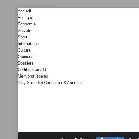
Accueil
Politique
Économie
Société
Sport
International
Culture
Opinions
Dossiers
Certification JTI
Mentions légales
Play Store
Se Connecter
S'Abonner