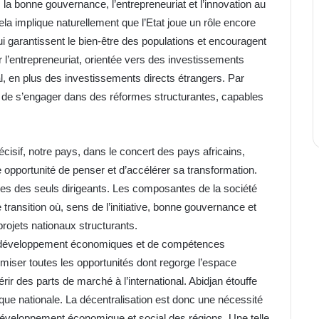
, la bonne gouvernance, l’entrepreneuriat et l’innovation au
la implique naturellement que l’Etat joue un rôle encore
i garantissent le bien-être des populations et encouragent
par l’entrepreneuriat, orientée vers des investissements
nal, en plus des investissements directs étrangers. Par
tion de s’engager dans des réformes structurantes, capables
isif, notre pays, dans le concert des pays africains,
 opportunité de penser et d’accélérer sa transformation.
les des seuls dirigeants. Les composantes de la société
e transition où, sens de l’initiative, bonne gouvernance et
rojets nationaux structurants.
de développement économiques et de compétences
imiser toutes les opportunités dont regorge l’espace
rir des parts de marché à l’international. Abidjan étouffe
que nationale. La décentralisation est donc une nécessité
 développement économique et social des régions. Une telle