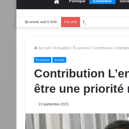
Accueil
Politique
Économie
Socié
A la Une
Fête des mères 2026:Mou
samedi, août 8 2026
Accueil
/
Actualités
/
Économie
/
Contribution L’entrepre
Économie
Société
Contribution L’en
être une priorité
13 septembre 2021