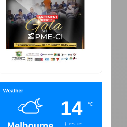
Weather
14
℃
Melbourne
15º - 12º