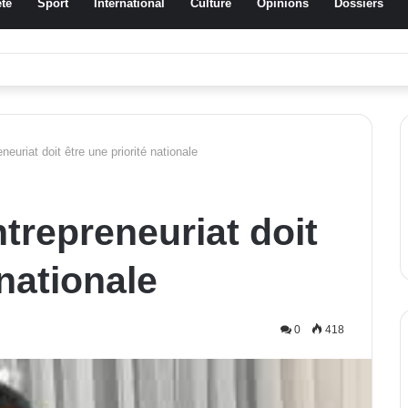
té
Sport
International
Culture
Opinions
Dossiers
ssa Traoré Koudougou rend hommage aux femmes de Morondo
neuriat doit être une priorité nationale
trepreneuriat doit
 nationale
0
418