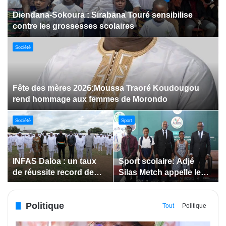
Dabakala:Le festival FEMUDA 2.0 dévoile des
innovations porteuses d’espoir pour la jeunesse
Sport
Jeux paralympiques de 2028 :
Société
Société
Bodokro : 30 élèves
Insertion des jeunes: La
célébrés à la Journée de
Côte d’Ivoire renforce le
l’Excellence du Lycée
suivi des conventions
moderne
de maîtrise d’ouvrage
Politique
déléguée
Tout
Politique