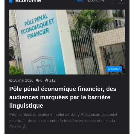
Économie
Page
Page
Tout
Économie
précédente
suivant
Actualités
16 mai 2026
0
212
Pôle pénal économique financier, des
audiences marquées par la barrière
linguistique
Premier dossier examiné : celui de Barry Aboubacar, poursuivi
pour trafic de cannabis entre la frontière ivoirienne et celle du
Ghana. À…