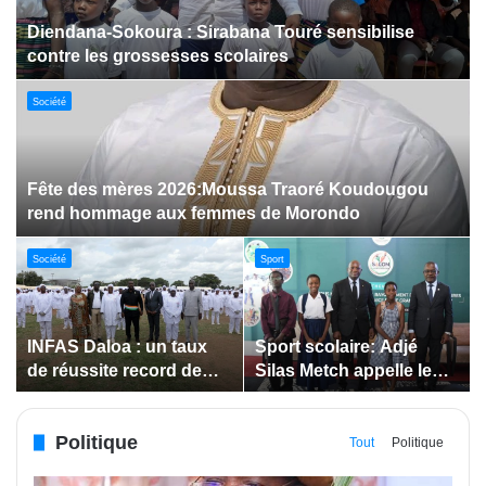
Dabakala:Le festival FEMUDA 2.0 dévoile des
innovations porteuses d’espoir pour la jeunesse
Sport
Jeux paralympiques de 2028 :
Société
Société
Bodokro : 30 élèves
Insertion des jeunes: La
célébrés à la Journée de
Côte d’Ivoire renforce le
l’Excellence du Lycée
suivi des conventions
moderne
de maîtrise d’ouvrage
Politique
déléguée
Tout
Politique