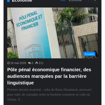
Économie
Page
Page
Tout
Économie
précédente
suivant
Actualités
16 mai 2026
0
211
Pôle pénal économique financier, des
audiences marquées par la barrière
linguistique
Premier dossier examiné : celui de Barry Aboubacar, poursuivi
pour trafic de cannabis entre la frontière ivoirienne et celle du
Ghana. À…