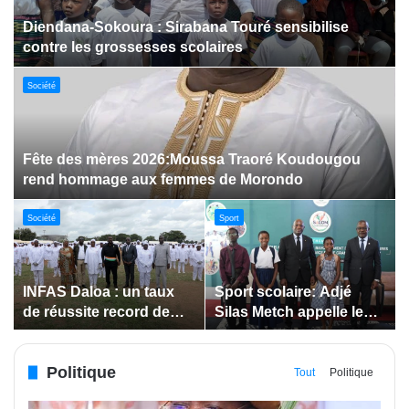
Dabakala:Le festival FEMUDA 2.0 dévoile des
innovations porteuses d’espoir pour la jeunesse
Sport
Jeux paralympiques de 2028 :
Société
Société
Bodokro : 30 élèves
Insertion des jeunes: La
célébrés à la Journée de
Côte d’Ivoire renforce le
l’Excellence du Lycée
suivi des conventions
moderne
de maîtrise d’ouvrage
Politique
déléguée
Tout
Politique