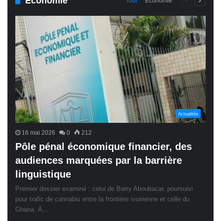
Économie
Page
Page
Tout
Économie
précédente
suivant
Actualités
16 mai 2026
0
212
Pôle pénal économique financier, des
audiences marquées par la barrière
linguistique
Premier dossier examiné : celui de Barry Aboubacar, poursuivi
pour trafic de cannabis entre la frontière ivoirienne et celle du
Ghana. À…