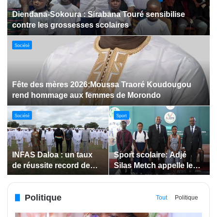
Dabakala:Le festival FEMUDA 2.0 dévoile des
innovations porteuses d’espoir pour la jeunesse
Sport
Jeux paralympiques de 2028 :
Société
Société
Bodokro : 30 élèves
Insertion des jeunes: La
célébrés à la Journée de
Côte d’Ivoire renforce le
l’Excellence du Lycée
suivi des conventions
moderne
de maîtrise d’ouvrage
Politique
déléguée
Tout
Politique