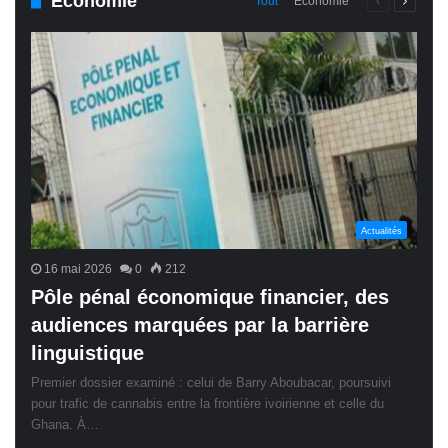
Économie
Page
Page
Tout
Économie
précédente
suivant
Actualités
16 mai 2026
0
212
Pôle pénal économique financier, des
audiences marquées par la barrière
linguistique
Premier dossier examiné : celui de Barry Aboubacar, poursuivi
pour trafic de cannabis entre la frontière ivoirienne et celle du
Ghana. À…