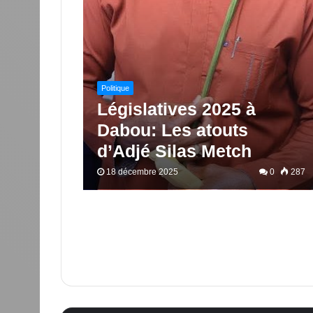
Politique
Législatives 2025 à
Dabou: Les atouts
d’Adjé Silas Metch
18 décembre 2025
0
287