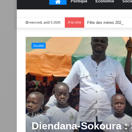
Accueil
Politique
Économie
Socié
A la Une
Fête des mères 2026:Mo
mercredi, août 5 2026
Culture
end
1 juin 2026
Dabakala:Le festiv
2.0 dévoile des inno