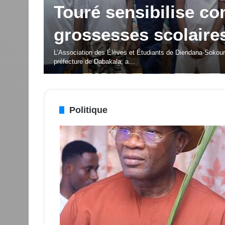
porteuses d’espoir p
é Silas
jeunesse
cteur
OISSU
La deuxième édition du Festival des Musiques et Danses
Politique