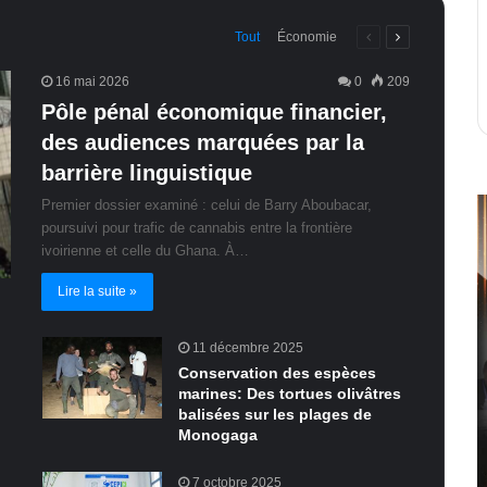
Page
Page
Tout
Économie
précédente
suivante
16 mai 2026
0
209
Pôle pénal économique financier,
des audiences marquées par la
barrière linguistique
Premier dossier examiné : celui de Barry Aboubacar,
poursuivi pour trafic de cannabis entre la frontière
ivoirienne et celle du Ghana. À…
Lire la suite »
11 décembre 2025
Conservation des espèces
marines: Des tortues olivâtres
balisées sur les plages de
Monogaga
7 octobre 2025