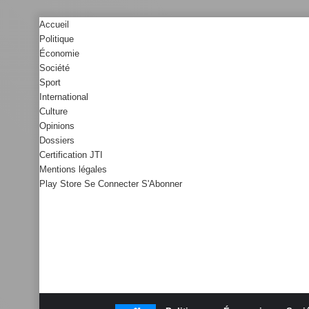
Accueil
Politique
Économie
Société
Sport
International
Culture
Opinions
Dossiers
Certification JTI
Mentions légales
Play Store
Se Connecter
S'Abonner