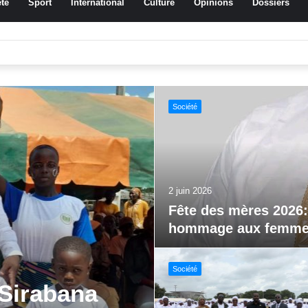
té
Sport
International
Culture
Opinions
Dossiers
ussa Traoré Koudougou rend hommage aux femmes de Morondo
Sport
29 mai 2026
Jeux paralympiques 
al FEMUDA
Société
vations