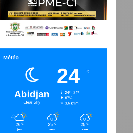
Météo
24
℃
Abidjan
24º - 24º
87%
Clear Sky
3.6 km/h
26
25
25
℃
℃
℃
jeu
ven
sam