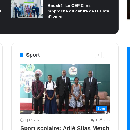
Bouaké- Le CEPICI se
I
rapproche du centre de la Côte
d’Ivoire
Sport
Page
Page
e
nte
précédente
suivante
Sport
1 juin 2026
0
203
Sport scolaire: Adjé Silas Metch