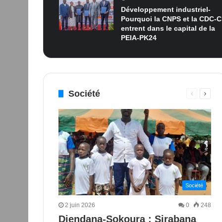
Développement industriel-
Pourquoi la CNPS et la CDC-C
entrent dans le capital de la
PEIA-PK24
Société
Page
Page
précédent
suiva
Société
2 juin 2026
0
248
Diendana-Sokoura : Sirabana