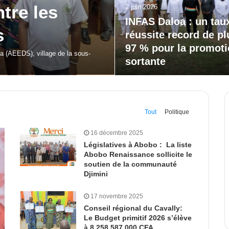
20 mai 2026
our la
Bodokro : 30 élèves
célébrés à la Journé
l’Excellence du Lycé
moderne
 de Dabakala (FEMUDA 2.0) a été…
Tout
Politique
16 décembre 2025
Législatives à Abobo : La liste
Abobo Renaissance sollicite le
soutien de la communauté
Djimini
17 novembre 2025
Conseil régional du Cavally:
Le Budget primitif 2026 s’élève
à 8 258 587 000 CFA