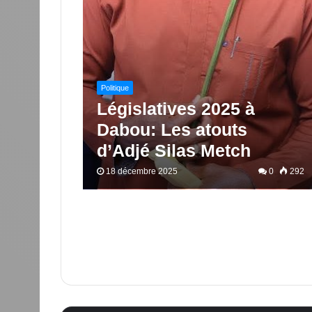
Politique
Législatives 2025 à
Dabou: Les atouts
d’Adjé Silas Metch
18 décembre 2025
0
292