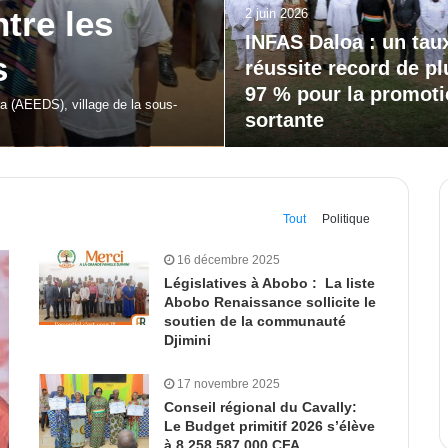
20 mai 2026
our la
Bodokro : 30 élèves
célébrés à la Journé
l’Excellence du Lycé
moderne
 de Dabakala (FEMUDA 2.0) a été…
Tout
Politique
16 décembre 2025
Législatives à Abobo : La liste
Abobo Renaissance sollicite le
soutien de la communauté
Djimini
17 novembre 2025
Conseil régional du Cavally:
Le Budget primitif 2026 s’élève
à 8 258 587 000 CFA