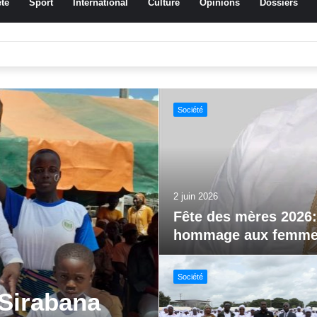
té
Sport
International
Culture
Opinions
Dossiers
ssa Traoré Koudougou rend hommage aux femmes de Morondo
Sport
29 mai 2026
Jeux paralympiques 
al FEMUDA
Société
vations