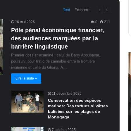
Page
Page
Tout
Économie
précédente
suivante
16 mai 2026
0
211
Pôle pénal économique financier,
des audiences marquées par la
barrière linguistique
Premier dossier examiné : celui de Barry Aboubacar,
poursuivi pour trafic de cannabis entre la frontière
ivoirienne et celle du Ghana. À…
Lire la suite »
11 décembre 2025
Conservation des espèces
marines: Des tortues olivâtres
balisées sur les plages de
Monogaga
7 octobre 2025