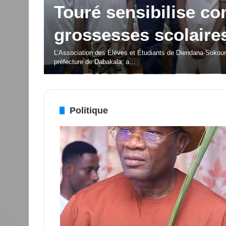
porteuses d’espoir p
é Silas
jeunesse
cteur
OISSU
La deuxième édition du Festival des Musiques et Danses
Politique