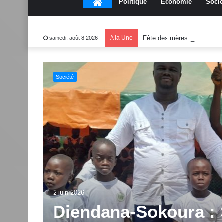
Accueil
Politique
Économie
Socié
A la Une
Fête des mères 2026:Mou
samedi, août 8 2026
Culture
end
1 juin 2026
Dabakala:Le festiv
2.0 dévoile des inno