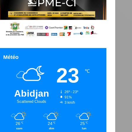
Météo
23
℃
Abidjan
26º - 23º
91%
Scattered Clouds
3 km/h
26
24
25
℃
℃
℃
sam
dim
lun