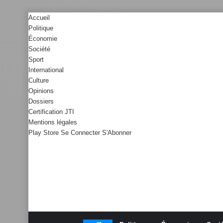
Accueil
Politique
Économie
Société
Sport
International
Culture
Opinions
Dossiers
Certification JTI
Mentions légales
Play Store
Se Connecter
S'Abonner