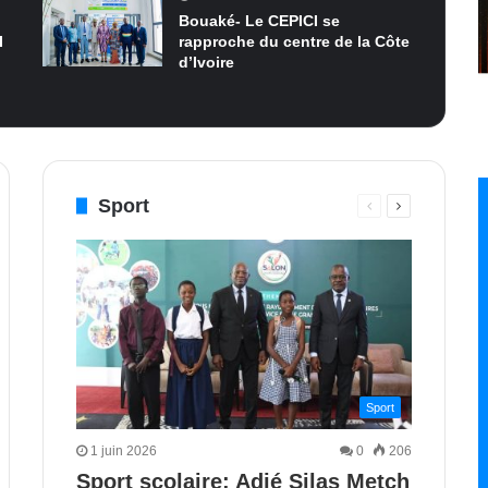
Bouaké- Le CEPICI se
I
rapproche du centre de la Côte
d’Ivoire
Sport
Page
Page
e
nte
précédente
suivante
Sport
1 juin 2026
0
206
Sport scolaire: Adjé Silas Metch