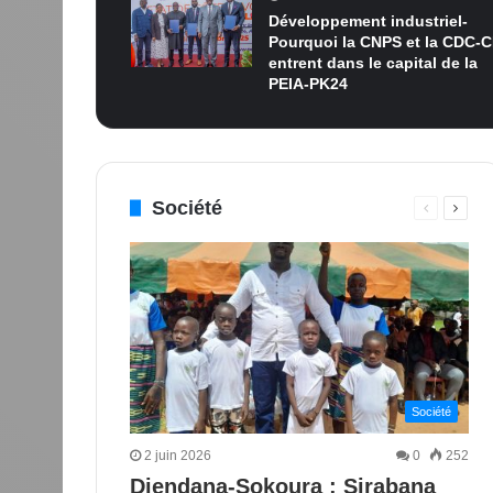
Développement industriel-
Pourquoi la CNPS et la CDC-C
entrent dans le capital de la
PEIA-PK24
Société
Page
Page
précédent
suiva
Société
2 juin 2026
0
252
Diendana-Sokoura : Sirabana