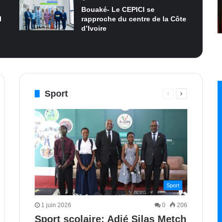
Bouaké- Le CEPICI se
I
rapproche du centre de la Côte
d’Ivoire
Sport
Page
Page
e
nte
précédente
suivante
Sport
1 juin 2026
0
206
Sport scolaire: Adjé Silas Metch