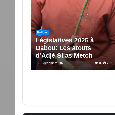
Politique
Législatives 2025 à
Dabou: Les atouts
d’Adjé Silas Metch
18 décembre 2025
0
292