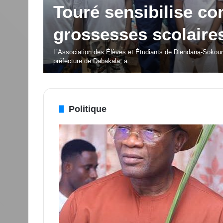
porteuses d’espoir p
é Silas
jeunesse
cteur
OISSU
La deuxième édition du Festival des Musiques et Danses
Politique