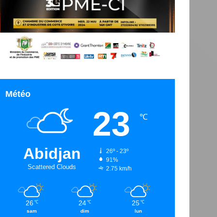
Météo
23
℃
Abidjan
26º - 23º
91%
Scattered Clouds
2.75 km/h
26
24
25
℃
℃
℃
sam
dim
lun