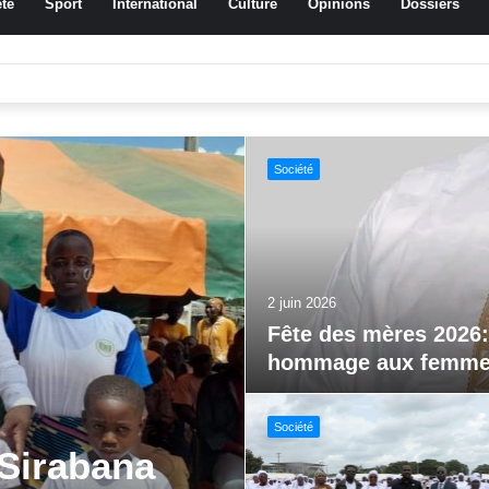
té
Sport
International
Culture
Opinions
Dossiers
ssa Traoré Koudougou rend hommage aux femmes de Morondo
Sport
29 mai 2026
Jeux paralympiques 
al FEMUDA
Société
vations