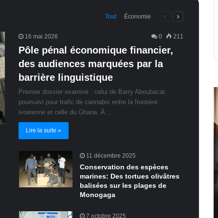
Page
Page
Tout
Économie
précédente
suivante
16 mai 2026
0
211
Pôle pénal économique financier,
des audiences marquées par la
barrière linguistique
Premier dossier examiné : celui de Barry Aboubacar,
poursuivi pour trafic de cannabis entre la frontière
ivoirienne et celle du Ghana. À…
Lire la suite »
11 décembre 2025
Conservation des espèces
marines: Des tortues olivâtres
balisées sur les plages de
Monogaga
7 octobre 2025