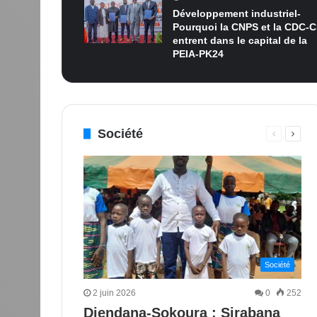
Développement industriel-
Pourquoi la CNPS et la CDC-C
entrent dans le capital de la
PEIA-PK24
Société
Page
Page
précédent
suiva
Société
2 juin 2026
0
252
Diendana-Sokoura : Sirabana