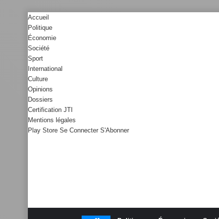
Accueil
Politique
Économie
Société
Sport
International
Culture
Opinions
Dossiers
Certification JTI
Mentions légales
Play Store
Se Connecter
S'Abonner