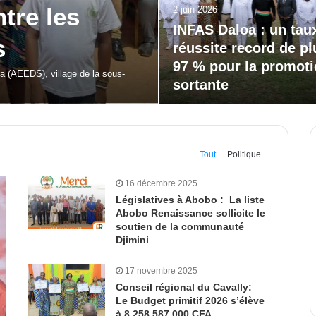
20 mai 2026
our la
Bodokro : 30 élèves
célébrés à la Journé
l’Excellence du Lycé
moderne
 de Dabakala (FEMUDA 2.0) a été…
Tout
Politique
16 décembre 2025
Législatives à Abobo : La liste
Abobo Renaissance sollicite le
soutien de la communauté
Djimini
17 novembre 2025
Conseil régional du Cavally:
Le Budget primitif 2026 s’élève
à 8 258 587 000 CFA